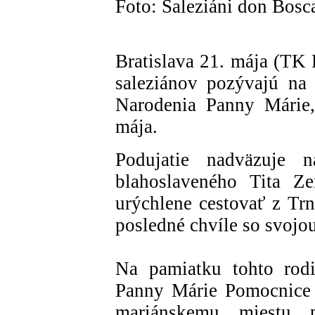
Foto: Saleziáni don Bosc
Bratislava 21. mája (TK
saleziánov pozývajú na
Narodenia Panny Márie,
mája.
Podujatie nadväzuje n
blahoslaveného Tita Ze
urýchlene cestovať z Trn
posledné chvíle so svojo
Na pamiatku tohto rodi
Panny Márie Pomocnice 
mariánskemu miestu 