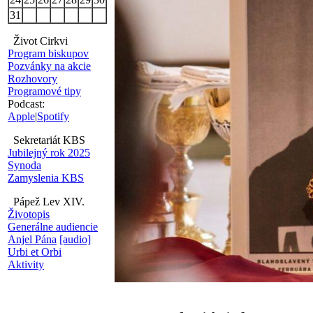
31
Život Cirkvi
Program biskupov
Pozvánky na akcie
Rozhovory
Programové tipy
Podcast:
Apple
|
Spotify
Sekretariát KBS
Jubilejný rok 2025
Synoda
Zamyslenia KBS
Pápež Lev XIV.
Životopis
Generálne audiencie
Anjel Pána
[audio]
Urbi et Orbi
Aktivity