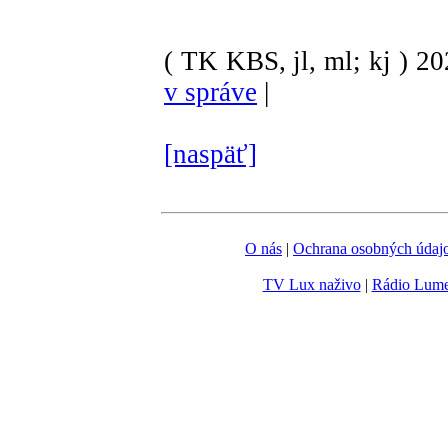
( TK KBS, jl, ml; kj )
20
v správe
|
[naspäť]
O nás
|
Ochrana osobných údaj
TV Lux naživo
|
Rádio Lum