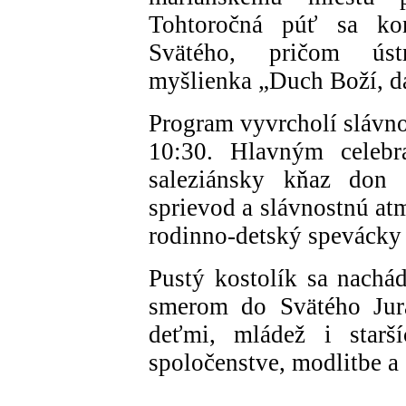
Tohtoročná púť sa ko
Svätého, pričom ús
myšlienka „Duch Boží, da
Program vyvrcholí slávn
10:30. Hlavným celebra
saleziánsky kňaz do
sprievod a slávnostnú at
rodinno-detský spevácky 
Pustý kostolík sa nachád
smerom do Svätého Jura
deťmi, mládež i starš
spoločenstve, modlitbe a