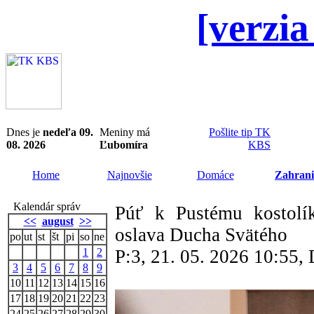
[verzia
Dnes je
nedeľa 09.
Meniny má
Pošlite tip TK
08. 2026
Ľubomíra
KBS
Home
Najnovšie
Domáce
Zahrani
Kalendár správ
Púť k Pustému kostolí
<<
august
>>
oslava Ducha Svätého
po
ut
st
št
pi
so
ne
1
2
P:3, 21. 05. 2026 10:55
3
4
5
6
7
8
9
10
11
12
13
14
15
16
17
18
19
20
21
22
23
24
25
26
27
28
29
30