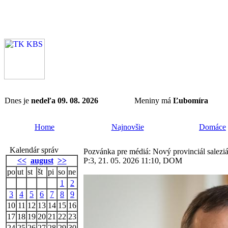
Dnes je
nedeľa 09. 08. 2026
Meniny má
Ľubomíra
Home
Najnovšie
Domáce
Kalendár správ
Pozvánka pre médiá: Nový provinciál saleziá
<<
august
>>
P:3, 21. 05. 2026 11:10, DOM
po
ut
st
št
pi
so
ne
1
2
3
4
5
6
7
8
9
10
11
12
13
14
15
16
17
18
19
20
21
22
23
24
25
26
27
28
29
30