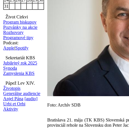
31
Život Cirkvi
Program biskupov
Pozvánky na akcie
Rozhovory
Programové tipy
Podcast:
Apple
|
Spotify
Sekretariát KBS
Jubilejný rok 2025
Synoda
Zamyslenia KBS
Pápež Lev XIV.
Životopis
Generálne audiencie
Anjel Pána
[audio]
Urbi et Orbi
Foto: Archív SDB
Aktivity
Bratislava 21. mája (TK KBS) Slovenská pr
provinciál rehole na Slovensku don Peter Jac