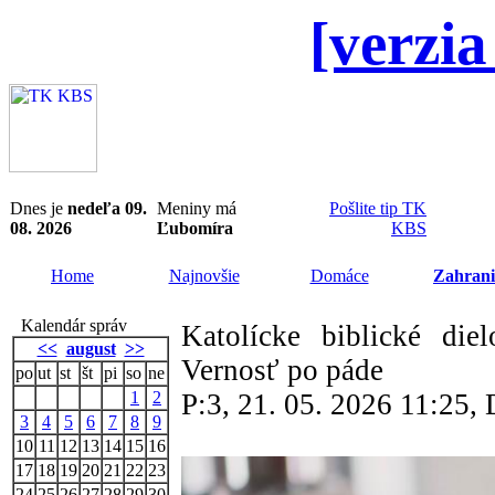
[verzia
Dnes je
nedeľa 09.
Meniny má
Pošlite tip TK
08. 2026
Ľubomíra
KBS
Home
Najnovšie
Domáce
Zahrani
Kalendár správ
Katolícke biblické die
<<
august
>>
Vernosť po páde
po
ut
st
št
pi
so
ne
1
2
P:3, 21. 05. 2026 11:25
3
4
5
6
7
8
9
10
11
12
13
14
15
16
17
18
19
20
21
22
23
24
25
26
27
28
29
30