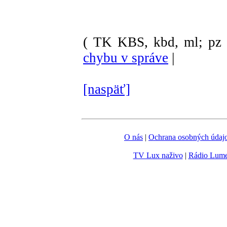
( TK KBS, kbd, ml; pz 
chybu v správe
|
[naspäť]
O nás
|
Ochrana osobných údaj
TV Lux naživo
|
Rádio Lum