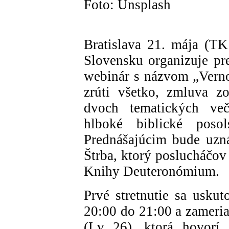
Foto: Unsplash
Bratislava 21. mája (TK
Slovensku organizuje pre
webinár s názvom „Verno
zrúti všetko, zmluva zo
dvoch tematických veče
hlboké biblické poso
Prednášajúcim bude uzná
Štrba, ktorý poslucháčov
Knihy Deuteronómium.
Prvé stretnutie sa usku
20:00 do 21:00 a zameria
(Lv 26), ktorá hovorí