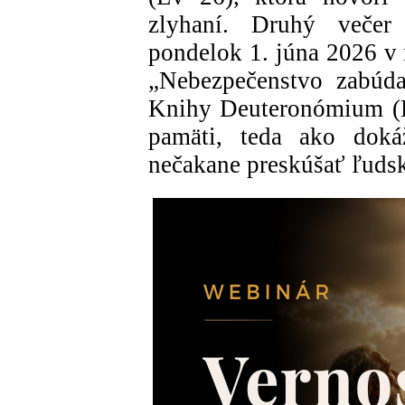
zlyhaní. Druhý večer
pondelok 1. júna 2026 v
„Nebezpečenstvo zabúda
Knihy Deuteronómium (Dt
pamäti, teda ako dokáž
nečakane preskúšať ľudsk