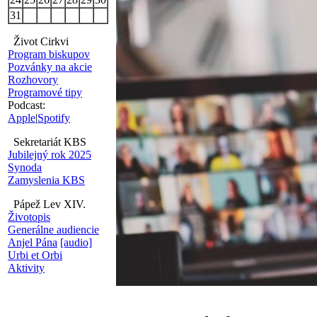
31
Život Cirkvi
Program biskupov
Pozvánky na akcie
Rozhovory
Programové tipy
Podcast:
Apple
|
Spotify
Sekretariát KBS
Jubilejný rok 2025
Synoda
Zamyslenia KBS
Pápež Lev XIV.
Životopis
Generálne audiencie
Anjel Pána
[audio]
Urbi et Orbi
Aktivity