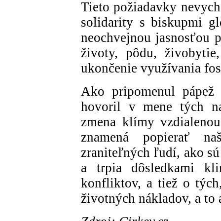
Tieto požiadavky nevych
solidarity s biskupmi g
neochvejnou jasnosťou p
životy, pôdu, živobyti
ukončenie využívania fos
Ako pripomenul pápež
hovoril v mene tých naj
zmena klímy vzdialenou
znamená popierať na
zraniteľných ľudí, ako sú
a trpia dôsledkami kli
konfliktov, a tiež o tých
životných nákladov, a to 