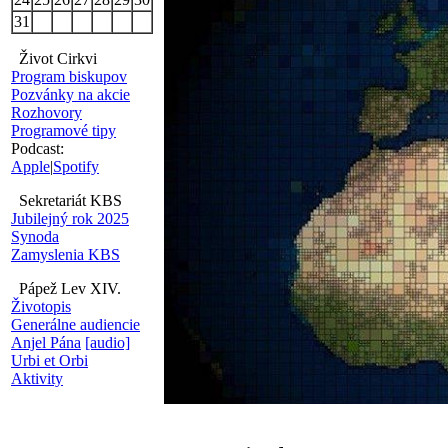
31
Život Cirkvi
Program biskupov
Pozvánky na akcie
Rozhovory
Programové tipy
Podcast:
Apple
|
Spotify
Sekretariát KBS
Jubilejný rok 2025
Synoda
Zamyslenia KBS
Pápež Lev XIV.
Životopis
Generálne audiencie
Anjel Pána
[audio]
Urbi et Orbi
Aktivity