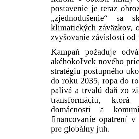
postavenie je teraz ohr
„zjednodušenie“ sa s
klimatických záväzkov, os
zvyšovanie závislosti od 
Kampaň požaduje odváž
akéhokoľvek nového pries
stratégiu postupného uko
do roku 2035, ropa do ro
palivá a trvalú daň zo z
transformáciu, ktorá 
domácnosti a komun
financovanie opatrení v
pre globálny juh.