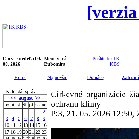
[verzia
Dnes je
nedeľa 09.
Meniny má
Pošlite tip TK
08. 2026
Ľubomíra
KBS
Home
Najnovšie
Domáce
Zahrani
Kalendár správ
Cirkevné organizácie ž
<<
august
>>
ochranu klímy
po
ut
st
št
pi
so
ne
1
2
P:3, 21. 05. 2026 12:50
3
4
5
6
7
8
9
10
11
12
13
14
15
16
17
18
19
20
21
22
23
24
25
26
27
28
29
30