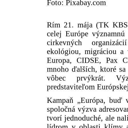
Foto: Pixabay.com
Rím 21. mája (TK KBS) 
celej Európe významnú 
cirkevných organizáci
ekológiou, migráciou a
Europa, CIDSE, Pax Ch
mnoho ďalších, ktoré sa
vôbec prvýkrát. Vý
predstaviteľom Európske
Kampaň „Európa, buď v
spoločná výzva adresovan
tvorí jednoduché, ale na
lídrom v oblasti klímy 