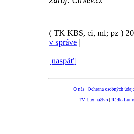
Zdroj: Cirkev.cz
( TK KBS, ci, ml; pz )
2
v správe
|
[naspäť]
O nás
|
Ochrana osobných údaj
TV Lux naživo
|
Rádio Lum