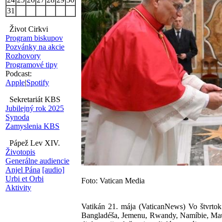
31
Život Cirkvi
Program biskupov
Pozvánky na akcie
Rozhovory
Programové tipy
Podcast:
Apple
|
Spotify
Sekretariát KBS
Jubilejný rok 2025
Synoda
Zamyslenia KBS
Pápež Lev XIV.
Životopis
Generálne audiencie
Anjel Pána
[audio]
Urbi et Orbi
Foto: Vatican Media
Aktivity
Vatikán 21. mája (VaticanNews) Vo štvrtok 
Bangladéša, Jemenu, Rwandy, Namíbie, Maurí