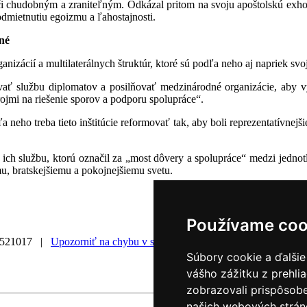
 chudobným a zraniteľným. Odkázal pritom na svoju apoštolskú exhort
odmietnutiu egoizmu a ľahostajnosti.
né
zácií a multilaterálnych štruktúr, ktoré sú podľa neho aj napriek svo
vať službu diplomatov a posilňovať medzinárodné organizácie, aby vytv
rojmi na riešenie sporov a podporu spolupráce“.
 neho treba tieto inštitúcie reformovať tak, aby boli reprezentatívnejši
 službu, ktorú označil za „most dôvery a spolupráce“ medzi jednotliv
emu, bratskejšiemu a pokojnejšiemu svetu.
Používame coo
0521017 |
Upozorniť na chybu v správe
|
Súbory cookie a ďalšie
vášho zážitku z prehli
zobrazovali prispôsobe
našich webových stráno