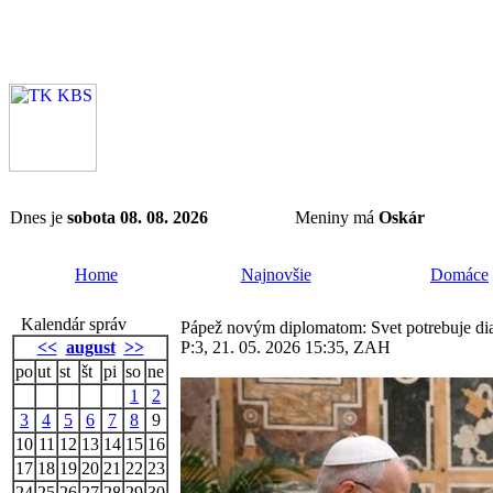
Dnes je
sobota 08. 08. 2026
Meniny má
Oskár
Home
Najnovšie
Domáce
Kalendár správ
Pápež novým diplomatom: Svet potrebuje dia
<<
august
>>
P:3, 21. 05. 2026 15:35, ZAH
po
ut
st
št
pi
so
ne
1
2
3
4
5
6
7
8
9
10
11
12
13
14
15
16
17
18
19
20
21
22
23
24
25
26
27
28
29
30