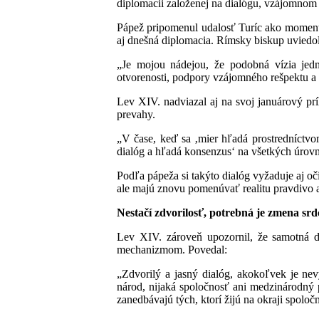
diplomacii založenej na dialógu, vzájomnom
Pápež pripomenul udalosť Turíc ako moment,
aj dnešná diplomacia. Rímsky biskup uviedol
„Je mojou nádejou, že podobná vízia jedn
otvorenosti, podpory vzájomného rešpektu 
Lev XIV. nadviazal aj na svoj januárový prí
prevahy.
„V čase, keď sa ‚mier hľadá prostredníctvo
dialóg a hľadá konsenzus‘ na všetkých úrovnia
Podľa pápeža si takýto dialóg vyžaduje aj o
ale majú znovu pomenúvať realitu pravdivo 
Nestačí zdvorilosť, potrebná je zmena srd
Lev XIV. zároveň upozornil, že samotná d
mechanizmom. Povedal:
„Zdvorilý a jasný dialóg, akokoľvek je ne
národ, nijaká spoločnosť ani medzinárodný
zanedbávajú tých, ktorí žijú na okraji spoločn