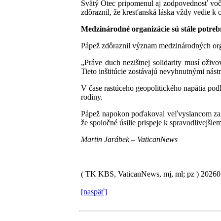
Svätý Otec pripomenul aj zodpovednosť voči
zdôraznil, že kresťanská láska vždy vedie k 
Medzinárodné organizácie sú stále potreb
Pápež zdôraznil význam medzinárodných organi
„Práve duch nezištnej solidarity musí oživo
Tieto inštitúcie zostávajú nevyhnutnými nást
V čase rastúceho geopolitického napätia podľa
rodiny.
Pápež napokon poďakoval veľvyslancom za ich
že spoločné úsilie prispeje k spravodlivejši
Martin Jarábek – VaticanNews
( TK KBS, VaticanNews, mj, ml; pz )
2026
[naspäť]