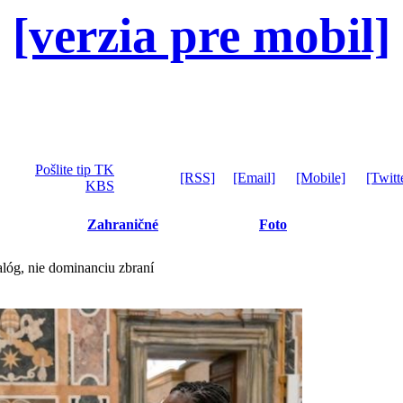
[verzia pre mobil]
Pošlite tip TK
[RSS]
[Email]
[Mobile]
[Twitt
KBS
Zahraničné
Foto
lóg, nie dominanciu zbraní