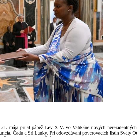
21. mája prijal pápež Lev XIV. vo Vatikáne nových nerezidentných v
cia, Čadu a Srí Lanky. Pri odovzdávaní poverovacích listín Svätý O