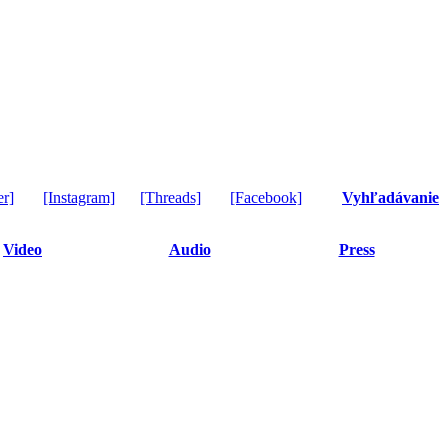
er]
[Instagram]
[Threads]
[Facebook]
Vyhľadávanie
Video
Audio
Press