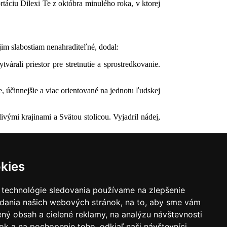
áciu Dilexi Te z októbra minulého roka, v ktorej
jim slabostiam nenahraditeľné, dodal:
árali priestor pre stretnutie a sprostredkovanie.
e, účinnejšie a viac orientované na jednotu ľudskej
ými krajinami a Svätou stolicou. Vyjadril nádej,
kies
 technológie sledovania používame na zlepšenie
adania našich webových stránok, na to, aby sme vám
ný obsah a cielené reklamy, na analýzu návštevnosti
k a na pochopenie toho, odkiaľ naši návštevníci