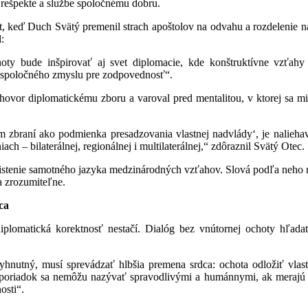
 rešpekte a službe spoločnému dobru.
 keď Duch Svätý premenil strach apoštolov na odvahu a rozdelenie na
:
oty bude inšpirovať aj svet diplomacie, kde konštruktívne vzťahy
a spoločného zmyslu pre zodpovednosť“.
hovor diplomatickému zboru a varoval pred mentalitou, v ktorej sa mi
m zbraní ako podmienka presadzovania vlastnej nadvlády‘, je naliehav
ch – bilaterálnej, regionálnej i multilaterálnej,“ zdôraznil Svätý Otec.
čistenie samotného jazyka medzinárodných vzťahov. Slová podľa neho n
a zrozumiteľne.
ca
iplomatická korektnosť nestačí. Dialóg bez vnútornej ochoty hľad
vyhnutný, musí sprevádzať hlbšia premena srdca: ochota odložiť vla
 poriadok sa nemôžu nazývať spravodlivými a humánnymi, ak merajú 
osti“.