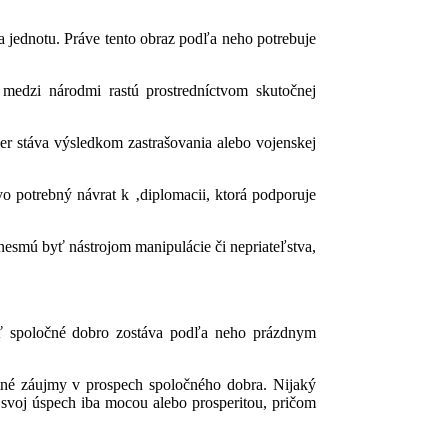
 jednotu. Práve tento obraz podľa neho potrebuje
 medzi národmi rastú prostredníctvom skutočnej
er stáva výsledkom zastrašovania alebo vojenskej
o potrebný návrat k ‚diplomacii, ktorá podporuje
esmú byť nástrojom manipulácie či nepriateľstva,
ať spoločné dobro zostáva podľa neho prázdnym
stné záujmy v prospech spoločného dobra. Nijaký
svoj úspech iba mocou alebo prosperitou, pričom