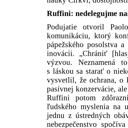
Ruffini: nedelegujme na
Podujatie otvoril Paol
komunikáciu, ktorý kon
pápežského posolstva a c
inovácii. „Chrániť [hla
výzvou. Neznamená to
s láskou sa starať o nie
vysvetlil, že ochrana, o
pasívnej konzervácie, al
Ruffini potom zdôrazni
ľudského myslenia na u
jednu z ústredných obá
nebezpečenstvo spočíva