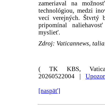
zameriaval na možnos
technológiou, medzi in
vecí verejných. Štvrtý 
pripomínal naliehavosť
myslieť.
Zdroj: Vaticannews, tali
( TK KBS, Vatica
20260522004 |
Upozor
[naspäť]