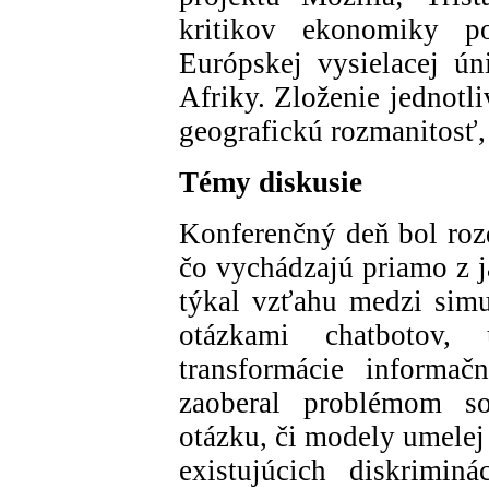
kritikov ekonomiky p
Európskej vysielacej ún
Afriky. Zloženie jednotl
geografickú rozmanitosť,
Témy diskusie
Konferenčný deň bol roz
čo vychádzajú priamo z j
týkal vzťahu medzi simul
otázkami chatbotov,
transformácie informa
zaoberal problémom so
otázku, či modely umelej
existujúcich diskrimin