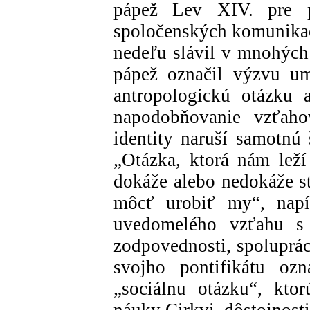
pápež Lev XIV. pre 
spoločenských komunikač
nedeľu slávil v mnohých 
pápež označil výzvu um
antropologickú otázku 
napodobňovanie vzťaho
identity naruší samotnú 
„Otázka, ktorá nám leží
dokáže alebo nedokáže s
môcť urobiť my“, napí
uvedomelého vzťahu s 
zodpovednosti, spoluprác
svojho pontifikátu ozn
„sociálnu otázku“, ktor
náuky Cirkvi, dôstojnosti