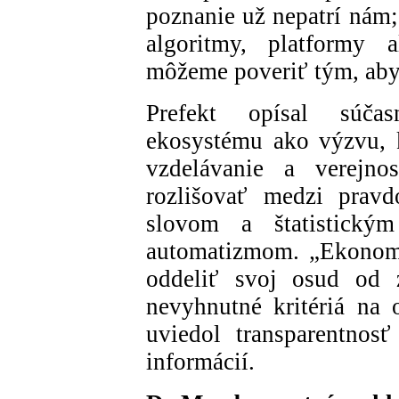
poznanie už nepatrí nám;
algoritmy, platformy 
môžeme poveriť tým, aby
Prefekt opísal súčas
ekosystému ako výzvu, k
vzdelávanie a verejno
rozlišovať medzi prav
slovom a štatistick
automatizmom. „Ekonom
oddeliť svoj osud od z
nevyhnutné kritériá na 
uviedol transparentnos
informácií.