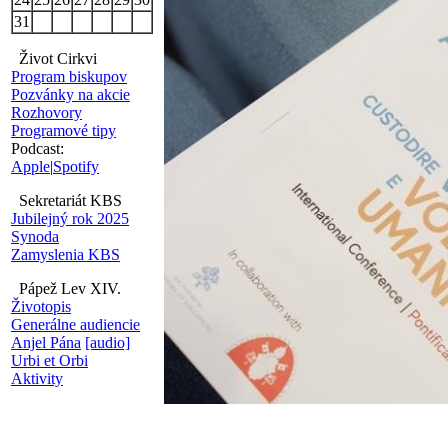
31
Život Cirkvi
Program biskupov
Pozvánky na akcie
Rozhovory
Programové tipy
Podcast:
Apple
|
Spotify
Sekretariát KBS
Jubilejný rok 2025
Synoda
Zamyslenia KBS
Pápež Lev XIV.
Životopis
Generálne audiencie
Anjel Pána
[audio]
Urbi et Orbi
Aktivity