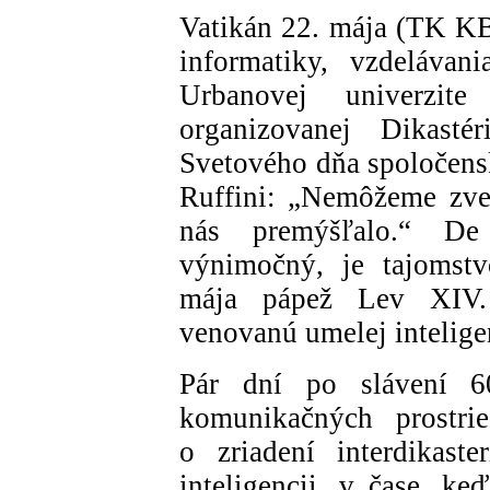
Vatikán 22. mája (TK KBS
informatiky, vzdelávan
Urbanovej univerzite
organizovanej Dikast
Svetového dňa spoločens
Ruffini: „Nemôžeme zver
nás premýšľalo.“ D
výnimočný, je tajomst
mája pápež Lev XIV. 
venovanú umelej intelige
Pár dní po slávení 6
komunikačných prostri
o zriadení interdikast
inteligencii, v čase, k