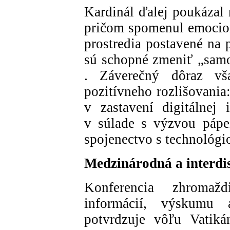
Kardinál ďalej poukázal 
pričom spomenul emocioná
prostredia postavené na 
sú schopné zmeniť „samo
. Záverečný dôraz vš
pozitívneho rozlišovania
v zastavení digitálnej 
v súlade s výzvou pápe
spojenectvo s technológi
Medzinárodná a interdis
Konferencia zhromaž
informácií, výskumu 
potvrdzuje vôľu Vatiká