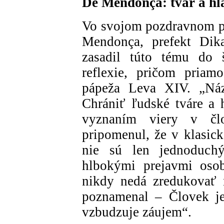
De Mendonça: tvár a hla
Vo svojom pozdravnom pr
Mendonça, prefekt Dika
zasadil túto tému do š
reflexie, pričom priam
pápeža Leva XIV. „Náz
Chrániť ľudské tváre a
vyznaním viery v člo
pripomenul, že v klasicke
nie sú len jednoduchý
hlbokými prejavmi oso
nikdy nedá zredukovať n
poznamenal – Človek je
vzbudzuje záujem“.