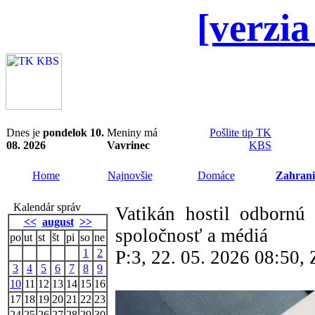
[verzia
Dnes je
pondelok 10.
Meniny má
Pošlite tip TK
08. 2026
Vavrinec
KBS
Home
Najnovšie
Domáce
Zahrani
Kalendár správ
Vatikán hostil odbornú
<<
august
>>
spoločnosť a médiá
po
ut
st
št
pi
so
ne
1
2
P:3, 22. 05. 2026 08:50
3
4
5
6
7
8
9
10
11
12
13
14
15
16
17
18
19
20
21
22
23
24
25
26
27
28
29
30