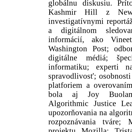
globálnu diskusiu. Prí
Kashmir Hill z New
investigatívnymi reportá
a digitálnom sledovan
informácií, ako Vineet
Washington Post; odbor
digitálne médiá; špe
informatiku; experti n
spravodlivosť; osobnosti
platforiem a overovaní
bola aj Joy Buolamw
Algorithmic Justice Le
upozorňovania na algorit
rozpoznávania tváre; M
projektu Mozilla; Tris