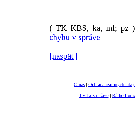
( TK KBS, ka, ml; pz 
chybu v správe
|
[naspäť]
O nás
|
Ochrana osobných údaj
TV Lux naživo
|
Rádio Lum