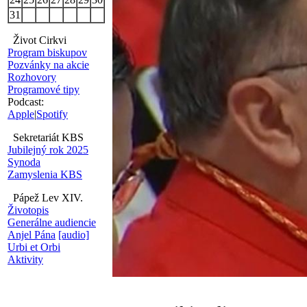
31
Život Cirkvi
Program biskupov
Pozvánky na akcie
Rozhovory
Programové tipy
Podcast:
Apple
|
Spotify
Sekretariát KBS
Jubilejný rok 2025
Synoda
Zamyslenia KBS
Pápež Lev XIV.
Životopis
Generálne audiencie
Anjel Pána
[audio]
Urbi et Orbi
Aktivity