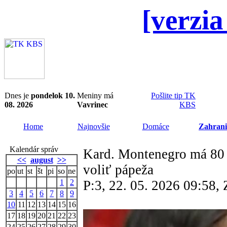
[verzia
Dnes je
pondelok 10.
Meniny má
Pošlite tip TK
08. 2026
Vavrinec
KBS
Home
Najnovšie
Domáce
Zahrani
Kalendár správ
Kard. Montenegro má 80
<<
august
>>
voliť pápeža
po
ut
st
št
pi
so
ne
1
2
P:3, 22. 05. 2026 09:58
3
4
5
6
7
8
9
10
11
12
13
14
15
16
17
18
19
20
21
22
23
24
25
26
27
28
29
30