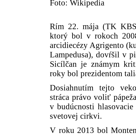
Foto: Wikipedia
Rím 22. mája (TK KBS)
ktorý bol v rokoch 200
arcidiecézy Agrigento (ku
Lampedusa), dovŕšil v pi
Sicílčan je známym kri
roky bol prezidentom tali
Dosiahnutím tejto veko
stráca právo voliť pápež
v budúcnosti hlasovacie
svetovej cirkvi.
V roku 2013 bol Montene