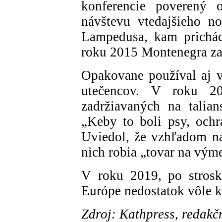
konferencie poverený o
návštevu vtedajšieho n
Lampedusa, kam prichád
roku 2015 Montenegra za 
Opakovane používal aj vy
utečencov. V roku 2
zadržiavaných na talians
„Keby to boli psy, ochr
Uviedol, že vzhľadom na 
nich robia „tovar na vým
V roku 2019, po strosk
Európe nedostatok vôle k
Zdroj: Kathpress, redakč