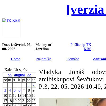
[verzia
Dnes je
štvrtok 06.
Meniny má
Pošlite tip TK
08. 2026
Jozefína
KBS
Home
Najnovšie
Domáce
Zahrani
Kalendár správ
Vladyka Jonáš odovz
<<
august
>>
arcibiskupovi Ševčukovi
po
ut
st
št
pi
so
ne
1
2
P:3, 22. 05. 2026 10:40
3
4
5
6
7
8
9
10
11
12
13
14
15
16
17
18
19
20
21
22
23
24
25
26
27
28
29
30