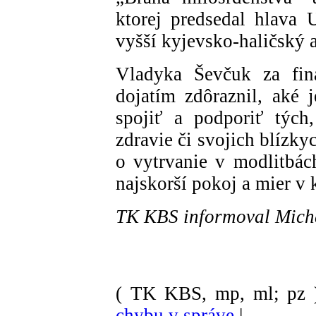
ktorej predsedal hlava U
vyšší kyjevsko-haličský 
Vladyka Ševčuk za fin
dojatím zdôraznil, aké j
spojiť a podporiť tých,
zdravie či svojich blízk
o vytrvanie v modlitbách
najskorší pokoj a mier v k
TK KBS informoval Micha
( TK KBS, mp, ml; pz 
chybu v správe
|