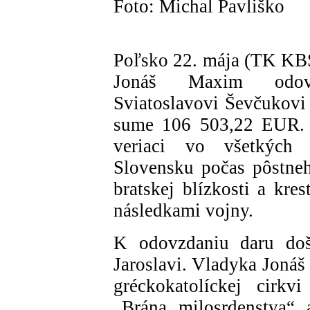
Foto: Michal Pavliško
Poľsko 22. mája (TK KBS
Jonáš Maxim odovz
Sviatoslavovi Ševčukovi 
sume 106 503,22 EUR. Ti
veriaci vo všetkých 
Slovensku počas pôstneh
bratskej blízkosti a kre
následkami vojny.
K odovzdaniu daru doš
Jaroslavi. Vladyka Jonáš 
gréckokatolíckej cirkv
„Brána milosrdenstva“ a 