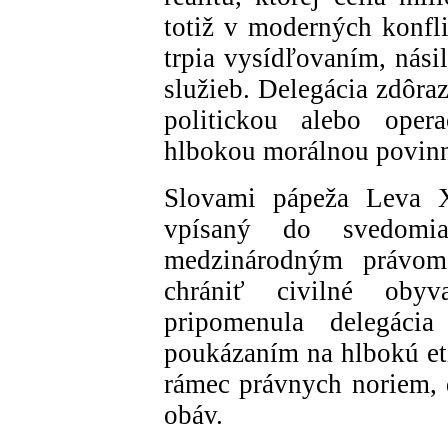
totiž v moderných konfl
trpia vysídľovaním, nás
služieb. Delegácia zdôrazn
politickou alebo oper
hlbokou morálnou povin
Slovami pápeža Leva XI
vpísaný do svedomi
medzinárodným právom,
chrániť civilné obyv
pripomenula delegáci
poukázaním na hlbokú et
rámec právnych noriem, d
obáv.