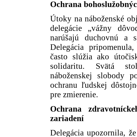
Ochrana bohoslužobnýc
Útoky na náboženské obj
delegácie „vážny dôvo
narúšajú duchovnú a sp
Delegácia pripomenula,
často slúžia ako útoči
solidaritu. Svätá st
náboženskej slobody po
ochranu ľudskej dôstojn
pre zmierenie.
Ochrana zdravotnícke
zariadení
Delegácia upozornila, že