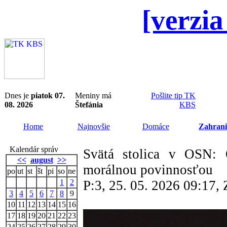
[verzia
Dnes je
piatok 07.
Meniny má
Pošlite tip TK
08. 2026
Štefánia
KBS
Home
Najnovšie
Domáce
Zahrani
Kalendár správ
Svätá stolica v OSN: O
<<
august
>>
morálnou povinnosťou
po
ut
st
št
pi
so
ne
1
2
P:3, 25. 05. 2026 09:17
3
4
5
6
7
8
9
10
11
12
13
14
15
16
17
18
19
20
21
22
23
24
25
26
27
28
29
30