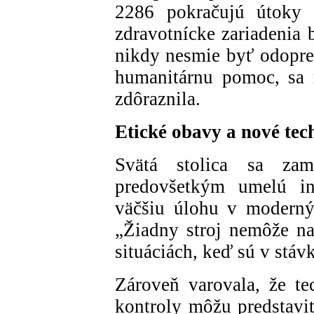
2286 pokračujú útoky 
zdravotnícke zariadenia
nikdy nesmie byť odopretá
humanitárnu pomoc, sa 
zdôraznila.
Etické obavy a nové tec
Svätá stolica sa zam
predovšetkým umelú int
väčšiu úlohu v modernýc
„Žiadny stroj nemôže n
situáciách, keď sú v stáv
Zároveň varovala, že te
kontroly môžu predstavi