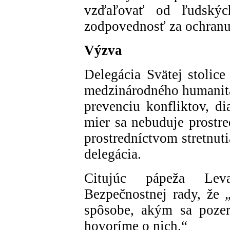
vzďaľovať od ľudskýc
zodpovednosť za ochranu 
Výzva
Delegácia Svätej stolice
medzinárodného humanitá
prevenciu konfliktov, di
mier sa nebuduje prostre
prostredníctvom stretnut
delegácia.
Citujúc pápeža Lev
Bezpečnostnej rady, že 
spôsobe, akým sa poze
hovoríme o nich.“