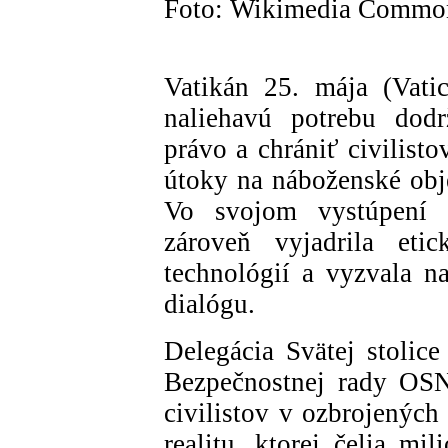
Foto: Wikimedia Commo
Vatikán 25. mája (Vati
naliehavú potrebu dodr
právo a chrániť civilist
útoky na náboženské obj
Vo svojom vystúpení
zároveň vyjadrila et
technológií a vyzvala n
dialógu.
Delegácia Svätej stolice
Bezpečnostnej rady OS
civilistov v ozbrojených
realitu, ktorej čelia mi