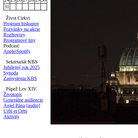
31
Život Cirkvi
Program biskupov
Pozvánky na akcie
Rozhovory
Programové tipy
Podcast:
Apple
|
Spotify
Sekretariát KBS
Jubilejný rok 2025
Synoda
Zamyslenia KBS
Pápež Lev XIV.
Životopis
Generálne audiencie
Anjel Pána
[audio]
Urbi et Orbi
Aktivity