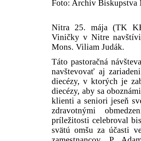
Foto: Archív Biskupstva 
Nitra 25. mája (TK KBS
Viničky v Nitre navštív
Mons. Viliam Judák.
Táto pastoračná návštev
navštevovať aj zariaden
diecézy, v ktorých je z
diecézy, aby sa oboznámi
klienti a seniori jeseň s
zdravotnými obmedzen
príležitosti celebroval b
svätú omšu za účasti ve
zamestnancov, P. Ada