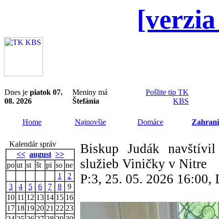
[verzia
Dnes je
piatok 07.
Meniny má
Pošlite tip TK
08. 2026
Štefánia
KBS
Home
Najnovšie
Domáce
Zahrani
Kalendár správ
Biskup Judák navštívil
<<
august
>>
služieb Viničky v Nitre
po
ut
st
št
pi
so
ne
1
2
P:3, 25. 05. 2026 16:00
3
4
5
6
7
8
9
10
11
12
13
14
15
16
17
18
19
20
21
22
23
24
25
26
27
28
29
30