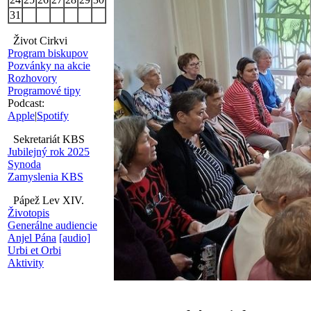
31
Život Cirkvi
Program biskupov
Pozvánky na akcie
Rozhovory
Programové tipy
Podcast:
Apple
|
Spotify
Sekretariát KBS
Jubilejný rok 2025
Synoda
Zamyslenia KBS
Pápež Lev XIV.
Životopis
Generálne audiencie
Anjel Pána
[audio]
Urbi et Orbi
Aktivity