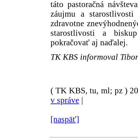
táto pastoračná návštev
záujmu a starostlivosti
zdravotne znevýhodnených
starostlivosti a bisk
pokračovať aj naďalej.
TK KBS informoval Tibor
( TK KBS, tu, ml; pz )
2
v správe
|
[naspäť]