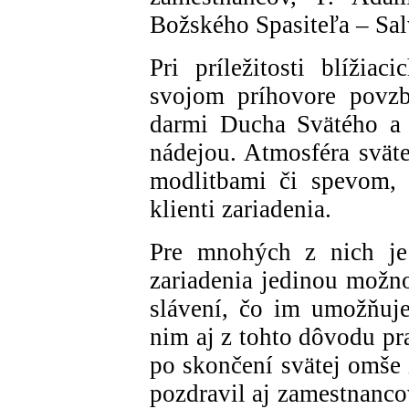
Božského Spasiteľa – Salv
Pri príležitosti blížia
svojom príhovore povzb
darmi Ducha Svätého a p
nádejou. Atmosféra svä
modlitbami či spevom, 
klienti zariadenia.
Pre mnohých z nich je
zariadenia jedinou možno
slávení, čo im umožňuje
nim aj z tohto dôvodu pr
po skončení svätej omše 
pozdravil aj zamestnanco