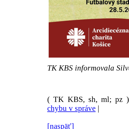
TK KBS informovala Sil
( TK KBS, sh, ml; pz )
chybu v správe
|
[naspäť]