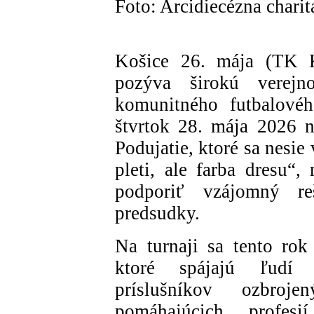
Foto: Arcidiecézna chari
Košice 26. mája (TK K
pozýva širokú verej
komunitného futbalovéh
štvrtok 28. mája 2026 
Podujatie, ktoré sa nesie
pleti, ale farba dresu“,
podporiť vzájomný re
predsudky.
Na turnaji sa tento rok
ktoré spájajú ľudí 
príslušníkov ozbroj
pomáhajúcich profesi