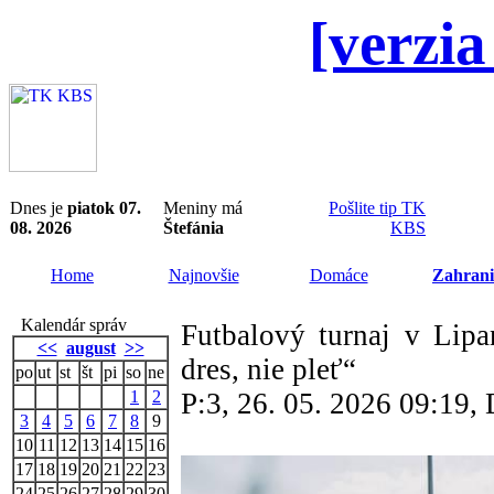
[verzia
Dnes je
piatok 07.
Meniny má
Pošlite tip TK
08. 2026
Štefánia
KBS
Home
Najnovšie
Domáce
Zahrani
Kalendár správ
Futbalový turnaj v Lipa
<<
august
>>
dres, nie pleť“
po
ut
st
št
pi
so
ne
1
2
P:3, 26. 05. 2026 09:19
3
4
5
6
7
8
9
10
11
12
13
14
15
16
17
18
19
20
21
22
23
24
25
26
27
28
29
30