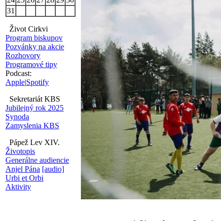
31
Život Cirkvi
Program biskupov
Pozvánky na akcie
Rozhovory
Programové tipy
Podcast:
Apple
|
Spotify
Sekretariát KBS
Jubilejný rok 2025
Synoda
Zamyslenia KBS
Pápež Lev XIV.
Životopis
Generálne audiencie
Anjel Pána
[audio]
Urbi et Orbi
Aktivity