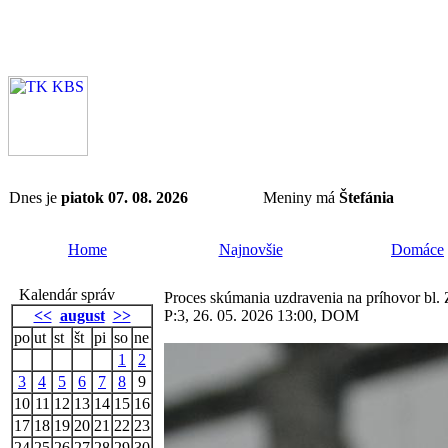
Dnes je
piatok 07. 08. 2026
Meniny má
Štefánia
Home
Najnovšie
Domáce
Kalendár správ
Proces skúmania uzdravenia na príhovor bl.
<<
august
>>
P:3, 26. 05. 2026 13:00, DOM
po
ut
st
št
pi
so
ne
1
2
3
4
5
6
7
8
9
10
11
12
13
14
15
16
17
18
19
20
21
22
23
24
25
26
27
28
29
30