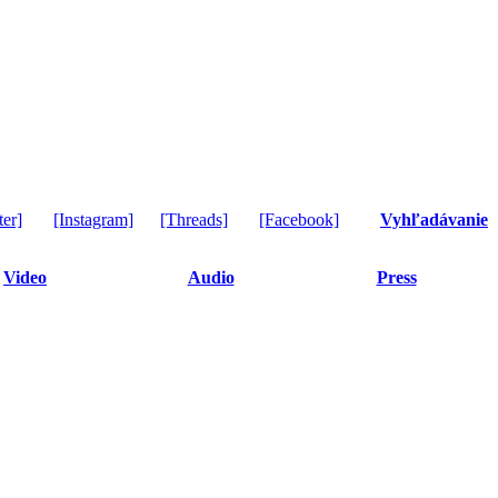
ter]
[Instagram]
[Threads]
[Facebook]
Vyhľadávanie
Video
Audio
Press