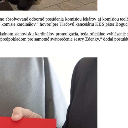
e absolvované odborné posúdenia komisiou lekárov aj komisiou teológo
ie komisie kardinálov,“ hovorí pre Tlačovú kanceláriu KBS páter Boguc
adnom stanovisku kardinálov promulgácia, teda oficiálne vyhlásenie
predpokladom pre samotné svätorečenie sestry Zdenky,“ dodal postulát