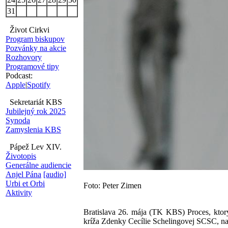
31
Život Cirkvi
Program biskupov
Pozvánky na akcie
Rozhovory
Programové tipy
Podcast:
Apple
|
Spotify
Sekretariát KBS
Jubilejný rok 2025
Synoda
Zamyslenia KBS
Pápež Lev XIV.
Životopis
Generálne audiencie
Anjel Pána
[audio]
Urbi et Orbi
Foto: Peter Zimen
Aktivity
Bratislava 26. mája (TK KBS) Proces, ktorý
kríža Zdenky Cecílie Schelingovej SCSC, na