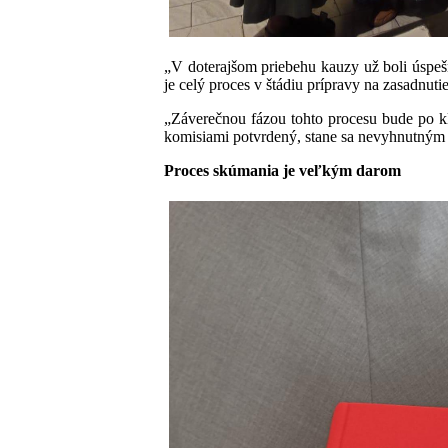
„V doterajšom priebehu kauzy už boli úspešn
je celý proces v štádiu prípravy na zasadnut
„Záverečnou fázou tohto procesu bude po kl
komisiami potvrdený, stane sa nevyhnutným 
Proces skúmania je veľkým darom