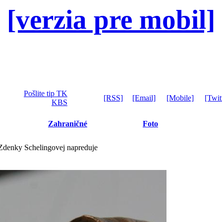
[verzia pre mobil]
Pošlite tip TK
[RSS]
[Email]
[Mobile]
[Twit
KBS
Zahraničné
Foto
 Zdenky Schelingovej napreduje