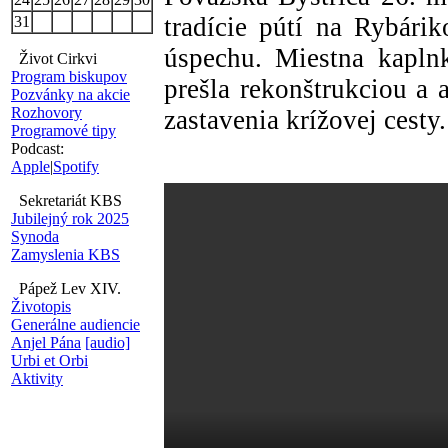
tradície pútí na Rybárik
31
úspechu. Miestna kaplnk
Život Cirkvi
Program biskupov
prešla rekonštrukciou a 
Pozvánky na akcie
Rozhovory
zastavenia krížovej cesty.
Programové tipy
Podcast:
Apple
|
Spotify
Sekretariát KBS
Jubilejný rok 2025
Synoda
Zamyslenia KBS
Pápež Lev XIV.
Životopis
Generálne audiencie
Anjel Pána
[audio]
Urbi et Orbi
Aktivity