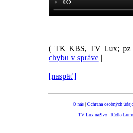
( TK KBS, TV Lux; pz 
chybu v správe
|
[naspäť]
O nás
|
Ochrana osobných údaj
TV Lux naživo
|
Rádio Lum