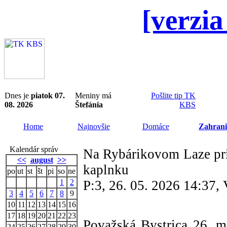
[verzia
Dnes je
piatok 07.
Meniny má
Pošlite tip TK
08. 2026
Štefánia
KBS
Home
Najnovšie
Domáce
Zahrani
Kalendár správ
Na Rybárikovom Laze pri 
<<
august
>>
kaplnku
po
ut
st
št
pi
so
ne
1
2
P:3, 26. 05. 2026 14:37,
3
4
5
6
7
8
9
10
11
12
13
14
15
16
17
18
19
20
21
22
23
Považská Bystrica 26. 
24
25
26
27
28
29
30