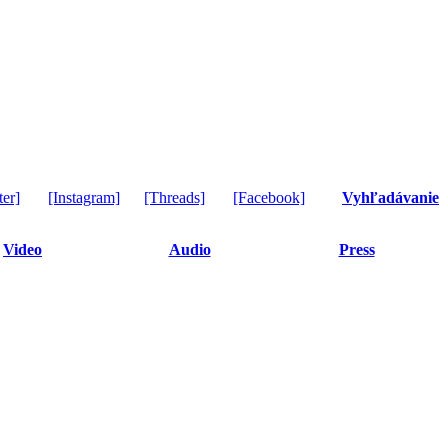
ter]
[Instagram]
[Threads]
[Facebook]
Vyhľadávanie
Video
Audio
Press