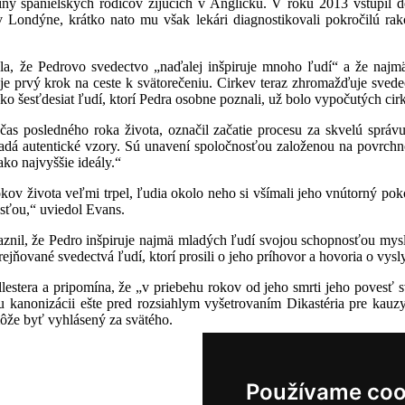
odiny španielskych rodičov žijúcich v Anglicku. V roku 2013 vstúpi
 v Londýne, krátko nato mu však lekári diagnostikovali pokročilú r
a, že Pedrovo svedectvo „naďalej inšpiruje mnoho ľudí“ a že najmä 
e prvý krok na ceste k svätorečeniu. Cirkev teraz zhromažďuje svedect
ko šesťdesiat ľudí, ktorí Pedra osobne poznali, už bolo vypočutých cir
očas posledného roka života, označil začatie procesu za skvelú spr
adá autentické vzory. Sú unavení spoločnosťou založenou na povrch
ko najvyššie ideály.“
ov života veľmi trpel, ľudia okolo neho si všímali jeho vnútorný pok
osťou,“ uviedol Evans.
aznil, že Pedro inšpiruje najmä mladých ľudí svojou schopnosťou mysl
jňované svedectvá ľudí, ktorí prosili o jeho príhovor a hovoria o vys
lestera a pripomína, že „v priebehu rokov od jeho smrti jeho povesť 
u kanonizácii ešte pred rozsiahlym vyšetrovaním Dikastéria pre kauzy
môže byť vyhlásený za svätého.
Používame coo