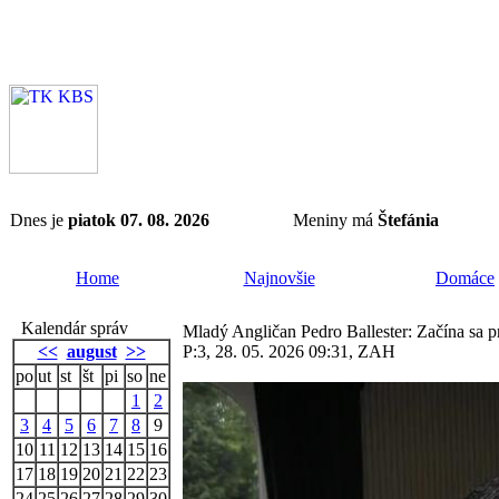
Dnes je
piatok 07. 08. 2026
Meniny má
Štefánia
Home
Najnovšie
Domáce
Kalendár správ
Mladý Angličan Pedro Ballester: Začína sa p
<<
august
>>
P:3, 28. 05. 2026 09:31, ZAH
po
ut
st
št
pi
so
ne
1
2
3
4
5
6
7
8
9
10
11
12
13
14
15
16
17
18
19
20
21
22
23
24
25
26
27
28
29
30