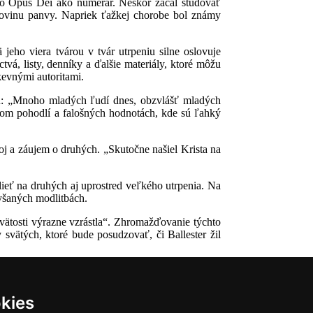
l do Opus Dei ako numerár. Neskôr začal študovať
akovinu panvy. Napriek ťažkej chorobe bol známy
jeho viera tvárou v tvár utrpeniu silne oslovuje
vá, listy, denníky a ďalšie materiály, ktoré môžu
kevnými autoritami.
ávu: „Mnoho mladých ľudí dnes, obzvlášť mladých
nom pohodlí a falošných hodnotách, kde sú ľahký
oj a záujem o druhých. „Skutočne našiel Krista na
ieť na druhých aj uprostred veľkého utrpenia. Na
lyšaných modlitbách.
svätosti výrazne vzrástla“. Zhromažďovanie týchto
 svätých, ktoré bude posudzovať, či Ballester žil
kies