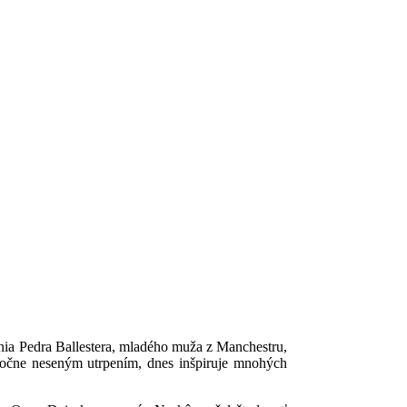
enia Pedra Ballestera, mladého muža z Manchestru,
atočne neseným utrpením, dnes inšpiruje mnohých