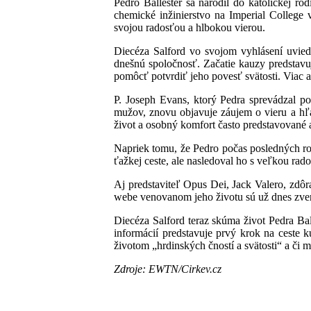
Pedro Ballester sa narodil do katolíckej r
chemické inžinierstvo na Imperial College
svojou radosťou a hlbokou vierou.
Diecéza Salford vo svojom vyhlásení uviedl
dnešnú spoločnosť. Začatie kauzy predstavuj
pomôcť potvrdiť jeho povesť svätosti. Viac a
P. Joseph Evans, ktorý Pedra sprevádzal p
mužov, znovu objavuje záujem o vieru a hľ
život a osobný komfort často predstavované a
Napriek tomu, že Pedro počas posledných rok
ťažkej ceste, ale nasledoval ho s veľkou rad
Aj predstaviteľ Opus Dei, Jack Valero, zdôr
webe venovanom jeho životu sú už dnes zvere
Diecéza Salford teraz skúma život Pedra Bal
informácií predstavuje prvý krok na ceste k
životom „hrdinských čností a svätosti“ a či 
Zdroje: EWTN/Cirkev.cz