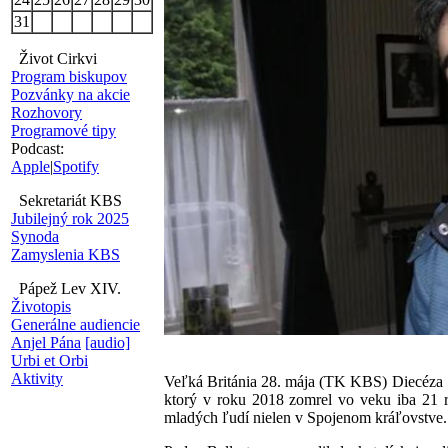
31
Život Cirkvi
Program biskupov
Pozvánky na akcie
Rozhovory
Programové tipy
Podcast:
Apple
|
Spotify
Sekretariát KBS
Jubilejný rok 2025
Synoda
Zamyslenia KBS
Pápež Lev XIV.
Životopis
Generálne audiencie
Anjel Pána
[audio]
Urbi et Orbi
Aktivity
Veľká Británia 28. mája (TK KBS) Diecéza Sa
ktorý v roku 2018 zomrel vo veku iba 21 r
mladých ľudí nielen v Spojenom kráľovstve.