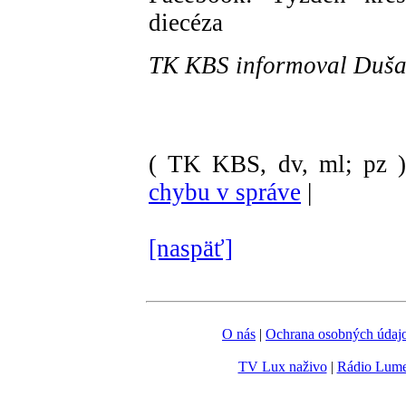
diecéza
TK KBS informoval Duša
( TK KBS, dv, ml; pz 
chybu v správe
|
[naspäť]
O nás
|
Ochrana osobných údaj
TV Lux naživo
|
Rádio Lum