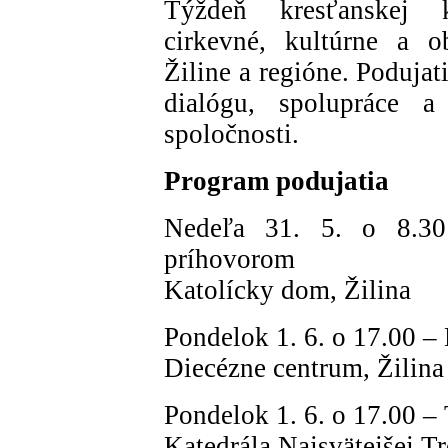
Týždeň kresťanskej k
cirkevné, kultúrne a o
Žiline a regióne. Poduja
dialógu, spolupráce 
spoločnosti.
Program podujatia
Nedeľa 31. 5. o 8.3
príhovorom
Katolícky dom, Žilina
Pondelok 1. 6. o 17.00 – 
Diecézne centrum, Žilina
Pondelok 1. 6. o 17.00 –
Katedrála Najsvätejšej Tr