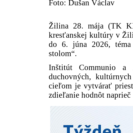
Foto: Dušan Václav
Žilina 28. mája (TK KB
kresťanskej kultúry v Ži
do 6. júna 2026, téma
stolom“.
Inštitút Communio a z
duchovných, kultúrnych
cieľom je vytvárať priest
zdieľanie hodnôt naprieč