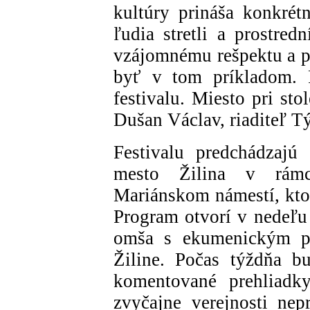
kultúry prináša konkrétn
ľudia stretli a prostred
vzájomnému rešpektu a p
byť v tom príkladom. P
festivalu. Miesto pri sto
Dušan Václav, riaditeľ T
Festivalu predchádzajú
mesto Žilina v rámc
Mariánskom námestí, kto
Program otvorí v nedeľu 
omša s ekumenickým p
Žiline. Počas týždňa bu
komentované prehliadky
zvyčajne verejnosti nepr