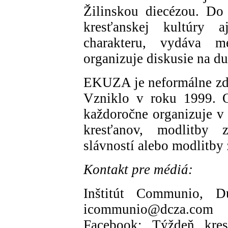
Žilinskou diecézou. Do 
kresťanskej kultúry a
charakteru, vydáva m
organizuje diskusie na d
EKUZA je neformálne zdru
Vzniklo v roku 1999. O
každoročne organizuje v
kresťanov, modlitby 
slávností alebo modlitby 
Kontakt pre médiá:
Inštitút Communio, 
icommunio@dcza.com
Facebook: Týždeň kres