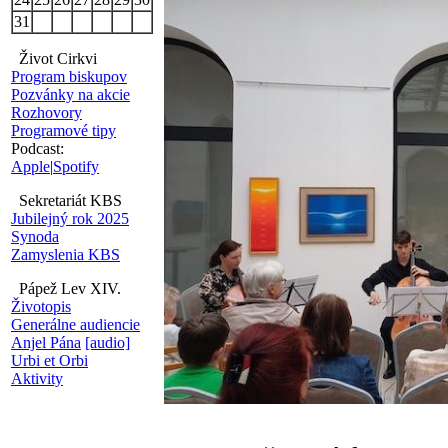
31
Život Cirkvi
Program biskupov
Pozvánky na akcie
Rozhovory
Programové tipy
Podcast:
Apple
|
Spotify
Sekretariát KBS
Jubilejný rok 2025
Synoda
Zamyslenia KBS
Pápež Lev XIV.
Životopis
Generálne audiencie
Anjel Pána
[audio]
Urbi et Orbi
Aktivity