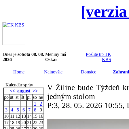
[verzia
Dnes je
sobota 08. 08.
Meniny má
Pošlite tip TK
2026
Oskár
KBS
Home
Najnovšie
Domáce
Zahrani
Kalendár správ
V Žiline bude Týždeň kr
<<
august
>>
jedným stolom
po
ut
st
št
pi
so
ne
1
2
P:3, 28. 05. 2026 10:55
3
4
5
6
7
8
9
10
11
12
13
14
15
16
17
18
19
20
21
22
23
24
25
26
27
28
29
30