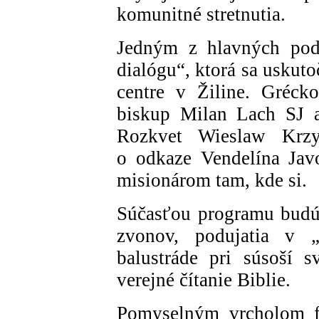
komunitné stretnutia.
Jedným z hlavných podu
dialógu“, ktorá sa uskut
centre v Žiline. Grécko
biskup Milan Lach SJ a 
Rozkvet Wieslaw Krz
o odkaze Vendelína Jav
misionárom tam, kde si.
Súčasťou programu budú 
zvonov, podujatia v „
balustráde pri súsoší 
verejné čítanie Biblie.
Pomyselným vrcholom fe