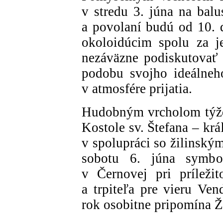
v stredu 3. júna na balu
a povolaní budú od 10. 
okoloidúcim spolu za 
nezáväzne podiskutovať a
podobu svojho ideálneh
v atmosfére prijatia.
Hudobným vrcholom týžd
Kostole sv. Štefana – kr
v spolupráci so žilinský
sobotu 6. júna symbo
v Černovej pri príležit
a trpiteľa pre vieru Ven
rok osobitne pripomína Ž