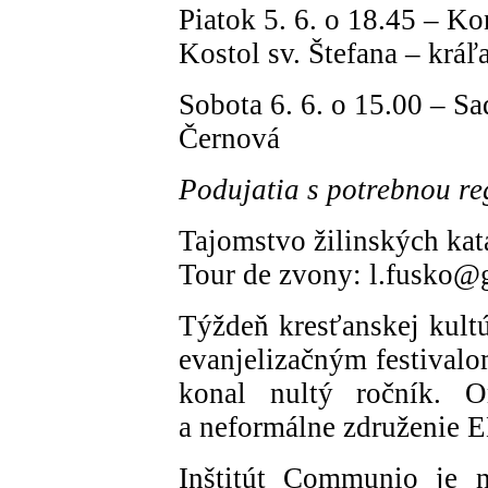
Piatok 5. 6. o 18.45 – Ko
Kostol sv. Štefana – kráľ
Sobota 6. 6. o 15.00 – S
Černová
Podujatia s potrebnou re
Tajomstvo žilinských ka
Tour de zvony: l.fusko@
Týždeň kresťanskej kul
evanjelizačným festivalo
konal nultý ročník. O
a neformálne združenie
Inštitút Communio je n