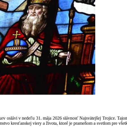
kev oslávi v nedeľu 31. mája 2026 slávnosť Najsvätejšej Trojice. Taj
stvo kresťanskej viery a života, ktoré je prameňom a svetlom pre všetk