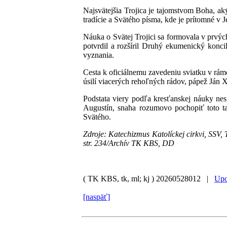
Najsvätejšia Trojica je tajomstvom Boha, a
tradície a Svätého písma, kde je prítomné v 
Náuka o Svätej Trojici sa formovala v prvýc
potvrdil a rozšíril Druhý ekumenický konci
vyznania.
Cesta k oficiálnemu zavedeniu sviatku v rámc
úsilí viacerých rehoľných rádov, pápež Ján X
Podstata viery podľa kresťanskej náuky ne
Augustín, snaha rozumovo pochopiť toto ta
Svätého.
Zdroje: Katechizmus Katolíckej cirkvi, SSV, 
str. 234/Archív TK KBS, DD
( TK KBS, tk, ml; kj )
20260528012 |
Upo
[naspäť]