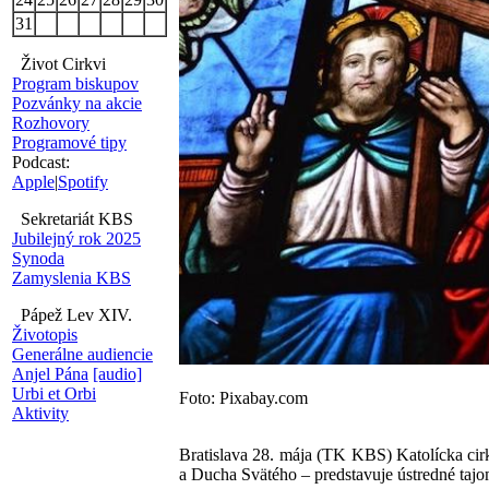
31
Život Cirkvi
Program biskupov
Pozvánky na akcie
Rozhovory
Programové tipy
Podcast:
Apple
|
Spotify
Sekretariát KBS
Jubilejný rok 2025
Synoda
Zamyslenia KBS
Pápež Lev XIV.
Životopis
Generálne audiencie
Anjel Pána
[audio]
Urbi et Orbi
Foto: Pixabay.com
Aktivity
Bratislava 28. mája (TK KBS) Katolícka cir
a Ducha Svätého – predstavuje ústredné tajom