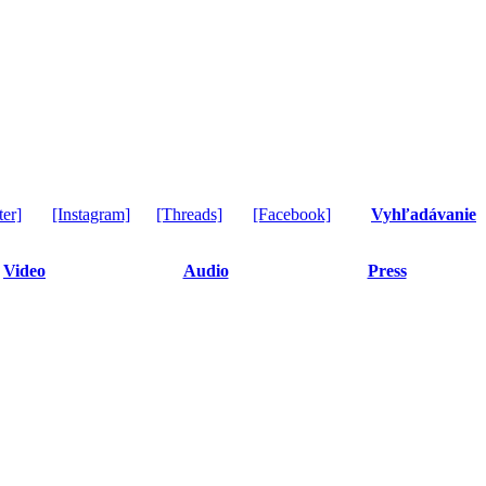
ter]
[Instagram]
[Threads]
[Facebook]
Vyhľadávanie
Video
Audio
Press