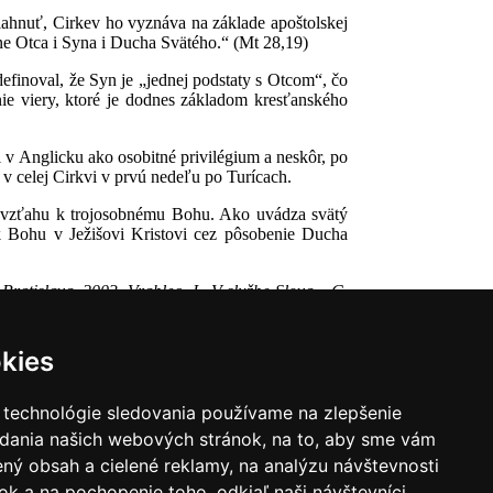
iahnuť, Cirkev ho vyznáva na základe apoštolskej
ene Otca i Syna i Ducha Svätého.“ (Mt 28,19)
efinoval, že Syn je „jednej podstaty s Otcom“, čo
ie viery, ktoré je dodnes základom kresťanského
l v Anglicku ako osobitné privilégium a neskôr, po
 v celej Cirkvi v prvú nedeľu po Turícach.
ho vzťahu k trojosobnému Bohu. Ako uvádza svätý
 k Bohu v Ježišovi Kristovi cez pôsobenie Ducha
Bratislava, 2003, Vrablec, J., V službe Slova – C,
kies
 technológie sledovania používame na zlepšenie
adania našich webových stránok, na to, aby sme vám
ný obsah a cielené reklamy, na analýzu návštevnosti
k a na pochopenie toho, odkiaľ naši návštevníci