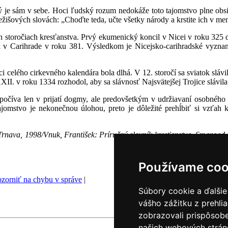
ký je sám v sebe. Hoci ľudský rozum nedokáže toto tajomstvo plne obs
Ježišových slovách: „Choďte teda, učte všetky národy a krstite ich v m
h storočiach kresťanstva. Prvý ekumenický koncil v Nicei v roku 325 d
l v Carihrade v roku 381. Výsledkom je Nicejsko-carihradské vyznan
i celého cirkevného kalendára bola dlhá. V 12. storočí sa sviatok slávi
XII. v roku 1334 rozhodol, aby sa slávnosť Najsvätejšej Trojice slávila
spočíva len v prijatí dogmy, ale predovšetkým v udržiavaní osobné
jomstvo je nekonečnou úlohou, preto je dôležité prehĺbiť si vzťah
Trnava, 1998/Vnuk, František: Príručný slovník kresťanstva, Smaragd, 
Používame coo
zorniť na chybu v správe
|
Súbory cookie a ďalšie
vášho zážitku z prehli
zobrazovali prispôsobe
našich webových stráno