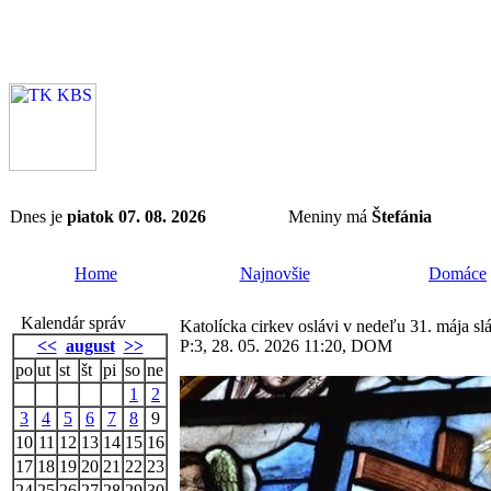
Dnes je
piatok 07. 08. 2026
Meniny má
Štefánia
Home
Najnovšie
Domáce
Kalendár správ
Katolícka cirkev oslávi v nedeľu 31. mája sl
<<
august
>>
P:3, 28. 05. 2026 11:20, DOM
po
ut
st
št
pi
so
ne
1
2
3
4
5
6
7
8
9
10
11
12
13
14
15
16
17
18
19
20
21
22
23
24
25
26
27
28
29
30