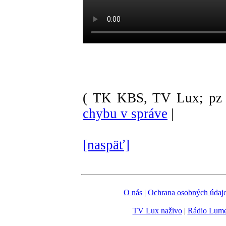
( TK KBS, TV Lux; pz 
chybu v správe
|
[naspäť]
O nás
|
Ochrana osobných údaj
TV Lux naživo
|
Rádio Lum