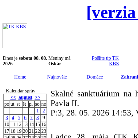
[verzia
Dnes je
sobota 08. 08.
Meniny má
Pošlite tip TK
2026
Oskár
KBS
Home
Najnovšie
Domáce
Zahrani
Kalendár správ
Skalné sanktuárium na h
<<
august
>>
Pavla II.
po
ut
st
št
pi
so
ne
1
2
P:3, 28. 05. 2026 14:53,
3
4
5
6
7
8
9
10
11
12
13
14
15
16
17
18
19
20
21
22
23
Ladce 28. mája (TK K
24
25
26
27
28
29
30