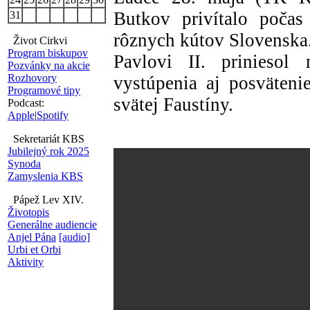
Butkov privítalo počas
31
rôznych kútov Slovenska
Život Cirkvi
Program biskupov
Pavlovi II. priniesol
Pozvánky na akcie
Rozhovory
vystúpenia aj posväteni
Programové tipy
svätej Faustíny.
Podcast:
Apple
|
Spotify
Sekretariát KBS
Jubilejný rok 2025
Synoda
Zamyslenia KBS
Pápež Lev XIV.
Životopis
Generálne audiencie
Anjel Pána
[audio]
Urbi et Orbi
Aktivity