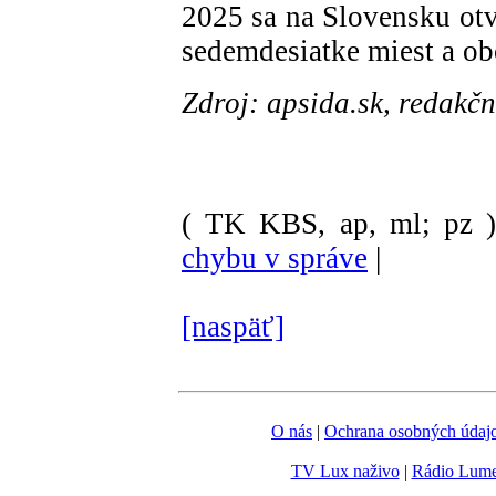
2025 sa na Slovensku otv
sedemdesiatke miest a ob
Zdroj: apsida.sk, redakč
( TK KBS, ap, ml; pz 
chybu v správe
|
[naspäť]
O nás
|
Ochrana osobných údaj
TV Lux naživo
|
Rádio Lum