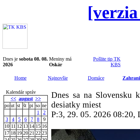
[verzia
Dnes je
sobota 08. 08.
Meniny má
Pošlite tip TK
2026
Oskár
KBS
Home
Najnovšie
Domáce
Zahrani
Kalendár správ
Dnes sa na Slovensku k
<<
august
>>
desiatky miest
po
ut
st
št
pi
so
ne
1
2
P:3, 29. 05. 2026 08:20
3
4
5
6
7
8
9
10
11
12
13
14
15
16
17
18
19
20
21
22
23
24
25
26
27
28
29
30