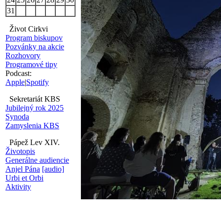
31
Život Cirkvi
Program biskupov
Pozvánky na akcie
Rozhovory
Programové tipy
Podcast:
Apple
|
Spotify
Sekretariát KBS
Jubilejný rok 2025
Synoda
Zamyslenia KBS
Pápež Lev XIV.
Životopis
Generálne audiencie
Anjel Pána
[audio]
Urbi et Orbi
Aktivity