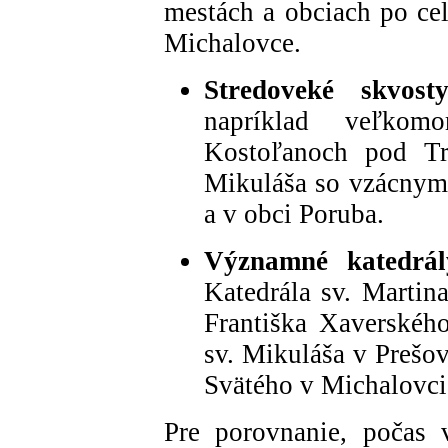
mestách a obciach po ce
Michalovce.
Stredoveké skvosty
napríklad veľkom
Kostoľanoch pod Tr
Mikuláša so vzácnymi
a v obci Poruba.
Významné katedrál
Katedrála sv. Martina
Františka Xaverského
sv. Mikuláša v Prešo
Svätého v Michalovci
Pre porovnanie, počas 