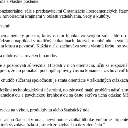
ta a vlastné poslanie.
onzistoriálnej sále s predstaviteľmi Organizácie liberoamerických štá
 hovoriacimi krajinami v oblasti vzdelávania, vedy a kultúry.
ovami:
 iberoamerický priestor, ktorý nosím hlboko vo svojom srdci. Ide 
ádzame napríklad v tradičných tkaninách, ktorých mnohé nite a sýte f
vára krásu a pevnosť. Každá niť si zachováva svoju vlastnú farbu, no sv
na múdrosť starovekých národov:
e a pozorovali súhvezdia. Hľadali v nich orientáciu, učili sa rozpozná
e preto, že im pomáhali pochopiť správny čas na konanie a zachovávať
 chudôb súčasnej spoločnosti je strata orientácie v základných otázkach
jšími technologickými nástrojmi, no zároveň majú problém nájsť zmysel
melosťou a psychickou krehkosťou sa často skrýva tichá otázka: Má 
veka na výkon, produktivitu alebo štatistický údaj.
 alebo štatistický údaj, nevyhnutne vzniká hlboké vnútorné utrpeni
torá vyvoláva úzkosť, strach zo zlyhania a dezorientáciu.“