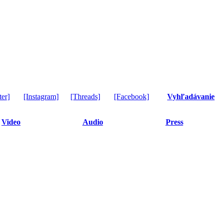
ter]
[Instagram]
[Threads]
[Facebook]
Vyhľadávanie
Video
Audio
Press