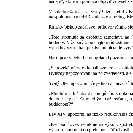
nádeje“, ktoré im pomôžu objaviť zmysel živo
V sobotu 30. mája sa Svätý Otec stretol v K
na spoluprácu medzi španielsky a portugalsky
Rímsky biskup začal svoj príhovor týmito sl
„Toto stretnutie sa osobitne zameriava na
hodnoty. Výstižný obraz tejto múdrosti nach
výsledný vzor. Iba trpezlivé prepletanie vyt
Nástupca svätého Petra upriamil pozornosť 
„Staroveké národy dvíhali svoj zrak k obloh
Hviezdy nepozorovali iba zo zvedavosti, al
Svätý Otec upozornil, že jednou z najväčších
„Mnohí mladí ľudia disponujú čoraz dokonale
dokonca trpieť. Za mnohými ťažkosťami, osa
budúcnosť?“
Lev XIV. upozornil na riziko redukovania člo
„Keď sa človek redukuje na výkon, spotrebu
výkonu, ponorení do prehnanej súťaživosti, k