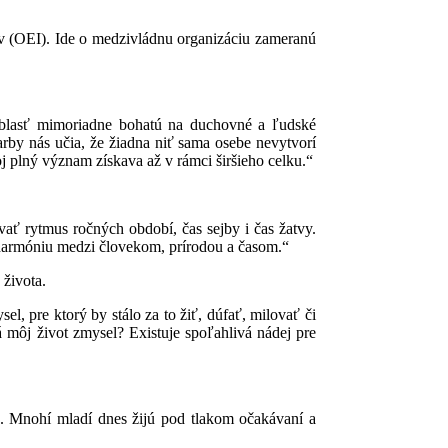
tov (OEI). Ide o medzivládnu organizáciu zameranú
o oblasť mimoriadne bohatú na duchovné a ľudské
arby nás učia, že žiadna niť sama osebe nevytvorí
oj plný význam získava až v rámci širšieho celku.“
vať rytmus ročných období, čas sejby i čas žatvy.
 harmóniu medzi človekom, prírodou a časom.“
 života.
, pre ktorý by stálo za to žiť, dúfať, milovať či
môj život zmysel? Existuje spoľahlivá nádej pre
e. Mnohí mladí dnes žijú pod tlakom očakávaní a