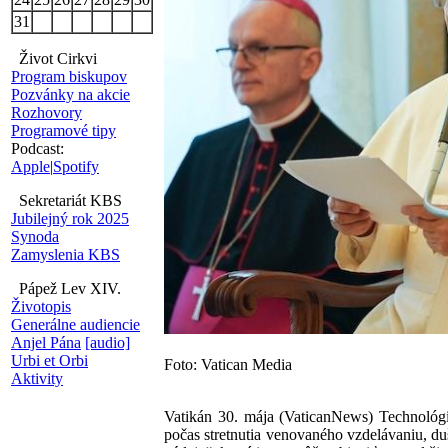
31
Život Cirkvi
Program biskupov
Pozvánky na akcie
Rozhovory
Programové tipy
Podcast:
Apple
|
Spotify
Sekretariát KBS
Jubilejný rok 2025
Synoda
Zamyslenia KBS
Pápež Lev XIV.
Životopis
Generálne audiencie
Anjel Pána
[audio]
Urbi et Orbi
Foto: Vatican Media
Aktivity
Vatikán 30. mája (VaticanNews) Technológi
počas stretnutia venovaného vzdelávaniu, d