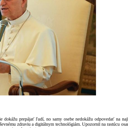
e dokážu prepájať ľudí, no samy osebe nedokážu odpovedať na najhl
uševnému zdraviu a digitálnym technológiám. Upozornil na rastúcu o