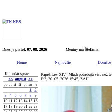
Dnes je
piatok 07. 08. 2026
Meniny má
Štefánia
Home
Najnovšie
Domáce
Kalendár správ
Pápež Lev XIV.: Mladí potrebujú viac než te
<<
august
>>
P:3, 30. 05. 2026 15:45, ZAH
po
ut
st
št
pi
so
ne
1
2
3
4
5
6
7
8
9
10
11
12
13
14
15
16
17
18
19
20
21
22
23
24
25
26
27
28
29
30