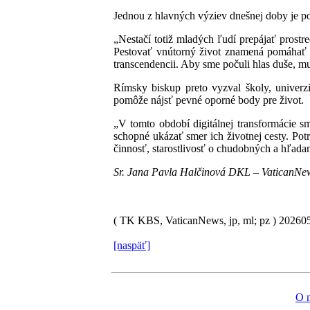
Jednou z hlavných výziev dnešnej doby je po
„Nestačí totiž mladých ľudí prepájať prostr
Pestovať vnútorný život znamená pomáhať n
transcendencii. Aby sme počuli hlas duše, mus
Rímsky biskup preto vyzval školy, univerzi
pomôže nájsť pevné oporné body pre život.
„V tomto období digitálnej transformácie 
schopné ukázať smer ich životnej cesty. Pot
činnosť, starostlivosť o chudobných a hľada
Sr. Jana Pavla Halčinová DKL – VaticanNe
( TK KBS, VaticanNews, jp, ml; pz )
20260
[naspäť]
O 