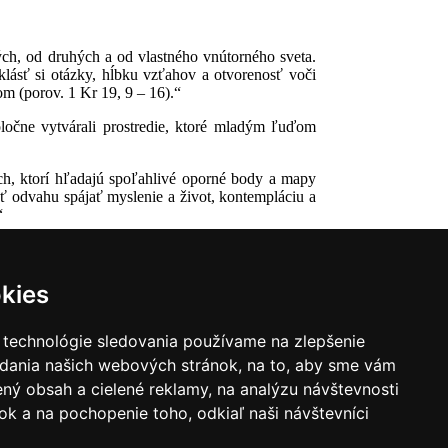
mých, od druhých a od vlastného vnútorného sveta.
lásť si otázky, hĺbku vzťahov a otvorenosť voči
om (porov. 1 Kr 19, 9 – 16).“
poločne vytvárali prostredie, ktoré mladým ľuďom
ch, ktorí hľadajú spoľahlivé oporné body a mapy
ť odvahu spájať myslenie a život, kontempláciu a
“
kies
 technológie sledovania používame na zlepšenie
adania našich webových stránok, na to, aby sme vám
ný obsah a cielené reklamy, na analýzu návštevnosti
k a na pochopenie toho, odkiaľ naši návštevníci
|
Zoznam hovorcov diecéz