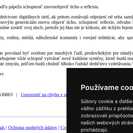
dľa pápeža schopnosť znovuobjaviť ticho a reflexiu.
edníctvom digitálnych sietí, ak pritom zostávajú odpojení od seba sa
ovým generáciám znovu objaviť ticho, schopnosť reflexie, odvahu k
íme zostriť svoj sluch, pretože jej hlas nie je krikom, ale tichým šepot
ty, rodiny, médiá, náboženské komunity i verejné inštitúcie, aby s
sme povolaní byť svetlom pre mnohých ľudí, predovšetkým pre mladý
rebujeme vízie schopné vytvárať nové kultúrne syntézy, ktoré budú ma
nie zmyslu, pričom budú chrániť hlboko ľudské dedičstvo vzdelávania.
ws
Používame coo
530003 |
Upozorniť na chybu v správe
|
Súbory cookie a ďalšie
vášho zážitku z prehli
zobrazovali prispôsobe
našich webových stráno
nás
|
Ochrana osobných údajov
|
Copyright
|
Fotobanka
|
Hovorca KBS
prichádzajú.