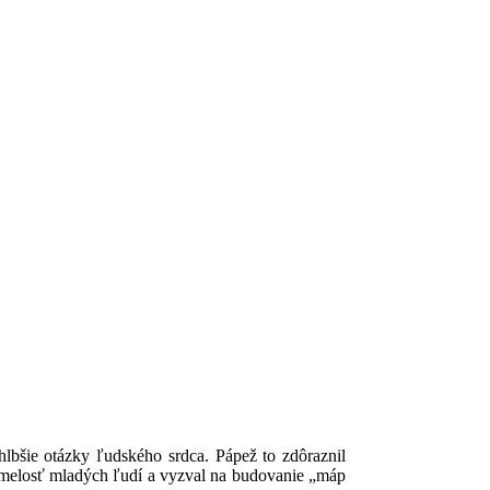
bšie otázky ľudského srdca. Pápež to zdôraznil
samelosť mladých ľudí a vyzval na budovanie „máp