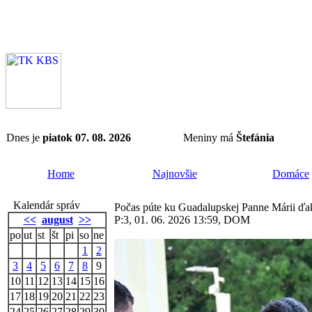
Dnes je
piatok 07. 08. 2026
Meniny má
Štefánia
Home
Najnovšie
Domáce
Kalendár správ
Počas púte ku Guadalupskej Panne Márii ďako
<<
august
>>
P:3, 01. 06. 2026 13:59, DOM
po
ut
st
št
pi
so
ne
1
2
3
4
5
6
7
8
9
10
11
12
13
14
15
16
17
18
19
20
21
22
23
24
25
26
27
28
29
30