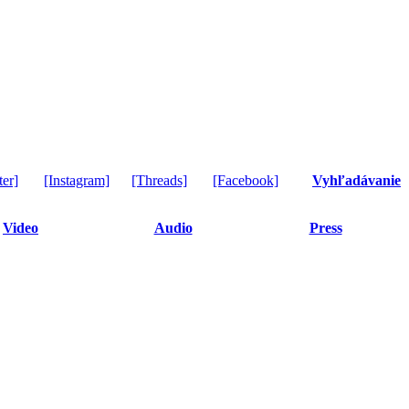
ter]
[Instagram]
[Threads]
[Facebook]
Vyhľadávanie
Video
Audio
Press