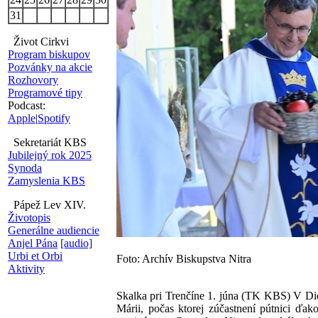
31
Život Cirkvi
Program biskupov
Pozvánky na akcie
Rozhovory
Programové tipy
Podcast:
Apple
|
Spotify
Sekretariát KBS
Jubilejný rok 2025
Synoda
Zamyslenia KBS
Pápež Lev XIV.
Životopis
Generálne audiencie
Anjel Pána
[audio]
Urbi et Orbi
Foto: Archív Biskupstva Nitra
Aktivity
Skalka pri Trenčíne 1. júna (TK KBS) V Die
Márii, počas ktorej zúčastnení pútnici ďak