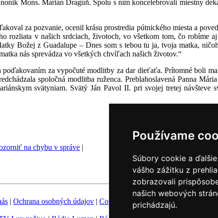
anonik Mons. Marián Dragúň. Spolu s ním koncelebrovali miestny dekan
ďakoval za pozvanie, ocenil krásu prostredia pútnického miesta a pov
ho rozliata v našich srdciach, životoch, vo všetkom tom, čo robíme a
tky Božej z Guadalupe – Dnes som s tebou tu ja, tvoja matka, ničoho 
matka nás sprevádza vo všetkých chvíľach našich životov.“
 poďakovaním za vypočuté modlitby za dar dieťaťa. Prítomné boli manže
redchádzala spoločná modlitba ruženca. Preblahoslavená Panna Mária
riánskym svätyniam. Svätý Ján Pavol II. pri svojej tretej návšteve 
Používame coo
zorniť na chybu v správe
|
Súbory cookie a ďalšie
vášho zážitku z prehli
zobrazovali prispôsobe
našich webových stráno
nás
|
Ochrana osobných údajov
|
Copyright
|
Fotobanka
|
Hovorca KBS
prichádzajú.