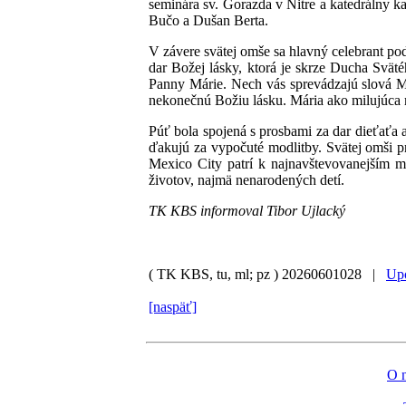
seminára sv. Gorazda v Nitre a katedrálny k
Bučo a Dušan Berta.
V závere svätej omše sa hlavný celebrant po
dar Božej lásky, ktorá je skrze Ducha Sväté
Panny Márie. Nech vás sprevádzajú slová Ma
nekonečnú Božiu lásku. Mária ako milujúca 
Púť bola spojená s prosbami za dar dieťaťa a
ďakujú za vypočuté modlitby. Svätej omši p
Mexico City patrí k najnavštevovanejším ma
životov, najmä nenarodených detí.
TK KBS informoval Tibor Ujlacký
( TK KBS, tu, ml; pz )
20260601028 |
Upo
[naspäť]
O 