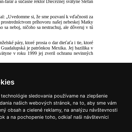
-farár a súčasne rektor Diecéznej svätyne Štefan
edal: „Uvedomme si, že sme pozvaní k vďačnosti za
j prostredníctvom príhovoru našej nebeskej Matky
sa neboj, ničoho sa nestrachuj, ale dôveruj v tú
lské páry, ktoré prosia o dar dieťaťa i tie, ktoré
 Guadalupská je patrónkou Mexika. Jej bazilika v
svätyne v roku 1999 jej zveril ochranu nevinných
kies
 technológie sledovania používame na zlepšenie
adania našich webových stránok, na to, aby sme vám
ný obsah a cielené reklamy, na analýzu návštevnosti
k a na pochopenie toho, odkiaľ naši návštevníci
|
Zoznam hovorcov diecéz