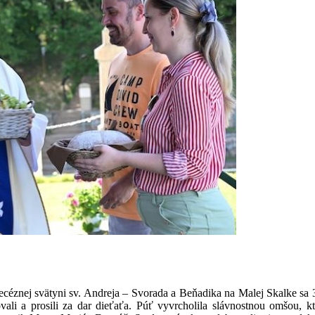
céznej svätyni sv. Andreja – Svorada a Beňadika na Malej Skalke sa
ovali a prosili za dar dieťaťa. Púť vyvrcholila slávnostnou omšou,