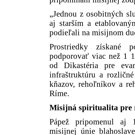
„Jednou z osobitných slu
aj starším a etablovaný
podieľali na misijnom duc
Prostriedky získané 
podporovať viac než 1 13
od Dikastéria pre evan
infraštruktúru a rozličn
kňazov, rehoľníkov a re
Ríme.
Misijná spiritualita pr
Pápež pripomenul aj 1
misijnej únie blahosla