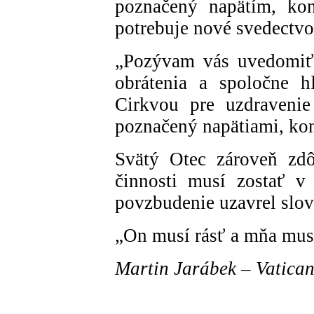
poznačený napätím, kon
potrebuje nové svedectvo
„Pozývam vás uvedomiť 
obrátenia a spoločne h
Cirkvou pre uzdravenie
poznačený napätiami, kon
Svätý Otec zároveň zdôr
činnosti musí zostať v 
povzbudenie uzavrel slov
„On musí rásť a mňa musí
Martin Jarábek – Vatica