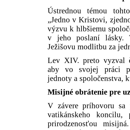
Ústrednou témou tohto
„Jedno v Kristovi, zjedn
výzvu k hlbšiemu spoloče
v jeho poslaní lásky.
Ježišovu modlitbu za jed
Lev XIV. preto vyzval 
aby vo svojej práci po
jednoty a spoločenstva, k
Misijné obrátenie pre u
V závere príhovoru sa 
vatikánskeho koncilu,
prirodzenosťou misijná