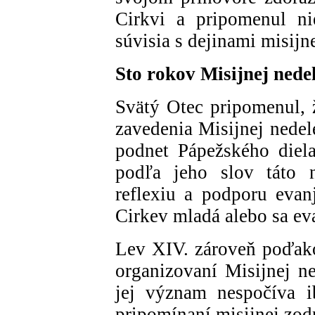
Cirkvi a pripomenul ni
súvisia s dejinami misijne
Sto rokov Misijnej nede
Svätý Otec pripomenul, 
zavedenia Misijnej nedel
podnet Pápežského diela 
podľa jeho slov táto n
reflexiu a podporu evanj
Cirkev mladá alebo sa ev
Lev XIV. zároveň poďako
organizovaní Misijnej ne
jej význam nespočíva i
pripomínaní misijnej zod