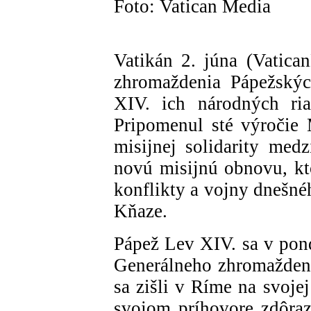
Foto: Vatican Media
Vatikán 2. júna (Vatican
zhromaždenia Pápežskýc
XIV. ich národných ria
Pripomenul sté výročie 
misijnej solidarity med
novú misijnú obnovu, kt
konflikty a vojny dnešné
Kňaze.
Pápež Lev XIV. sa v pond
Generálneho zhromaždeni
sa zišli v Ríme na svoje
svojom príhovore zdôraz