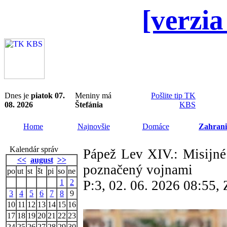
[verzia
Dnes je
piatok 07.
Meniny má
Pošlite tip TK
08. 2026
Štefánia
KBS
Home
Najnovšie
Domáce
Zahrani
Kalendár správ
Pápež Lev XIV.: Misijné
<<
august
>>
poznačený vojnami
po
ut
st
št
pi
so
ne
1
2
P:3, 02. 06. 2026 08:55
3
4
5
6
7
8
9
10
11
12
13
14
15
16
17
18
19
20
21
22
23
24
25
26
27
28
29
30