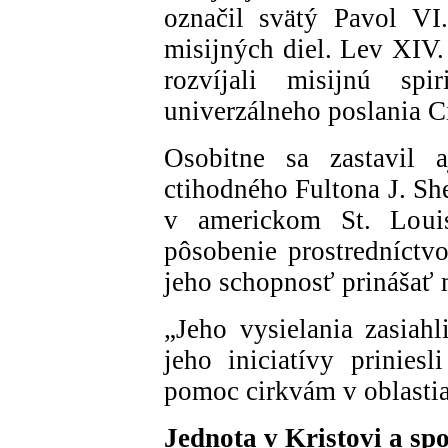
označil svätý Pavol VI
misijných diel. Lev XIV.
rozvíjali misijnú spi
univerzálneho poslania C
Osobitne sa zastavil a
ctihodného Fultona J. Sh
v americkom St. Louis
pôsobenie prostredníctvo
jeho schopnosť prinášať 
„Jeho vysielania zasiahl
jeho iniciatívy prinies
pomoc cirkvám v oblastia
Jednota v Kristovi a sp