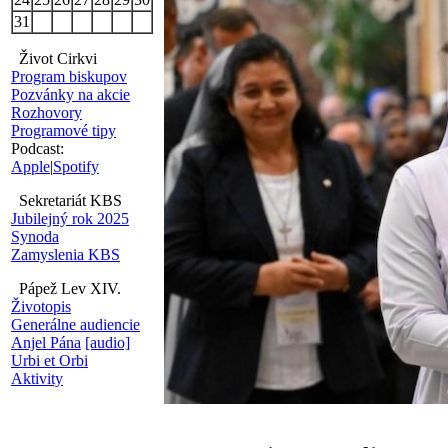
31
Život Cirkvi
Program biskupov
Pozvánky na akcie
Rozhovory
Programové tipy
Podcast:
Apple
|
Spotify
Sekretariát KBS
Jubilejný rok 2025
Synoda
Zamyslenia KBS
Pápež Lev XIV.
Životopis
Generálne audiencie
Anjel Pána
[audio]
Urbi et Orbi
Aktivity