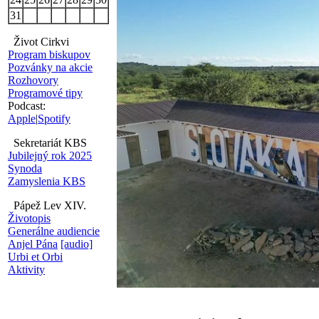
31
Život Cirkvi
Program biskupov
Pozvánky na akcie
Rozhovory
Programové tipy
Podcast:
Apple
|
Spotify
Sekretariát KBS
Jubilejný rok 2025
Synoda
Zamyslenia KBS
Pápež Lev XIV.
Životopis
Generálne audiencie
Anjel Pána
[audio]
Urbi et Orbi
Aktivity