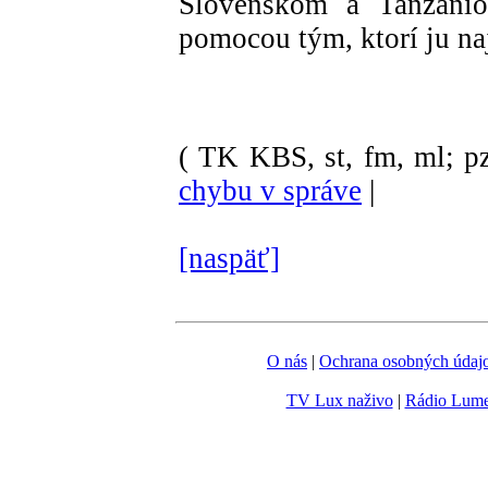
Slovenskom a Tanzániou
pomocou tým, ktorí ju na
( TK KBS, st, fm, ml; pz
chybu v správe
|
[naspäť]
O nás
|
Ochrana osobných údaj
TV Lux naživo
|
Rádio Lum