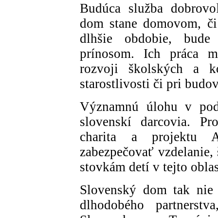
Budúca služba dobrovoľ
dom stane domovom, či 
dlhšie obdobie, bud
prínosom. Ich práca m
rozvoji školských a ko
starostlivosti či pri budo
Významnú úlohu v podp
slovenskí darcovia. Pr
charita a projektu 
zabezpečovať vzdelanie, 
stovkám detí v tejto oblas
Slovenský dom tak nie 
dlhodobého partnerstva