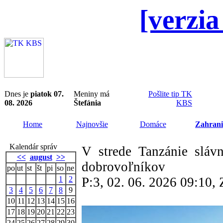
[verzia
Dnes je
piatok 07.
Meniny má
Pošlite tip TK
08. 2026
Štefánia
KBS
Home
Najnovšie
Domáce
Zahrani
Kalendár správ
V strede Tanzánie sláv
<<
august
>>
dobrovoľníkov
po
ut
st
št
pi
so
ne
1
2
P:3, 02. 06. 2026 09:10
3
4
5
6
7
8
9
10
11
12
13
14
15
16
17
18
19
20
21
22
23
24
25
26
27
28
29
30