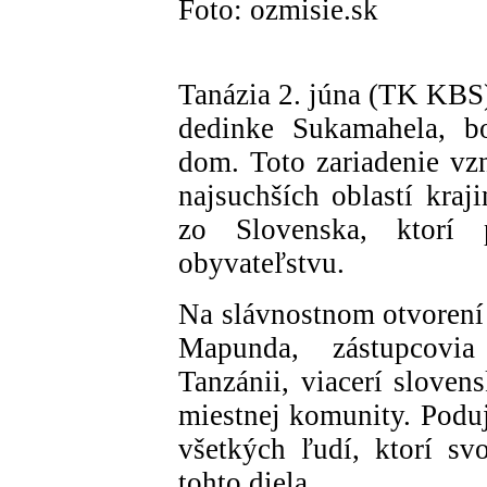
Foto: ozmisie.sk
Tanázia 2. júna (TK KBS)
dedinke Sukamahela, bo
dom. Toto zariadenie vzn
najsuchších oblastí kra
zo Slovenska, ktorí 
obyvateľstvu.
Na slávnostnom otvorení 
Mapunda, zástupcovia
Tanzánii, viacerí sloven
miestnej komunity. Poduj
všetkých ľudí, ktorí svo
tohto diela.