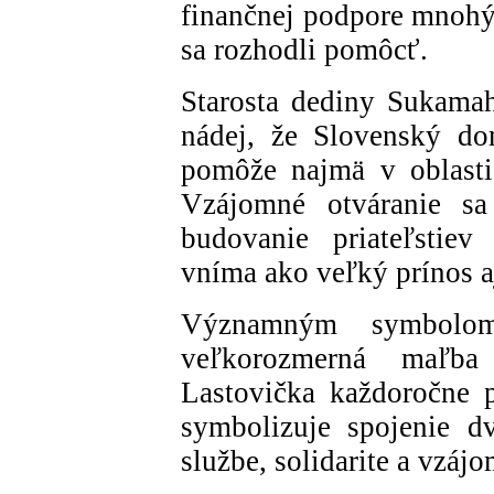
finančnej podpore mnohý
sa rozhodli pomôcť.
Starosta dediny Sukamah
nádej, že Slovenský do
pomôže najmä v oblasti
Vzájomné otváranie sa 
budovanie priateľstie
vníma ako veľký prínos a
Významným symbolom
veľkorozmerná maľba
Lastovička každoročne 
symbolizuje spojenie dv
službe, solidarite a vzá