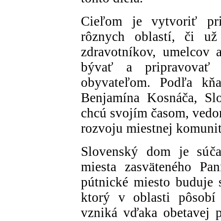
Cieľom je vytvoriť pr
rôznych oblastí, či už
zdravotníkov, umelcov a
bývať a pripravovať
obyvateľom. Podľa kňa
Benjamína Kosnáča, Slo
chcú svojím časom, vedo
rozvoju miestnej komunit
Slovenský dom je súčas
miesta zasväteného Pan
pútnické miesto buduje 
ktorý v oblasti pôsobí
vzniká vďaka obetavej p