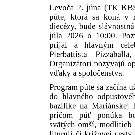
Levoča 2. júna (TK KBS
púte, ktorá sa koná v 
diecézy, bude slávnostn
júla 2026 o 10:00. Poz
prijal a hlavným cele
Pierbattista Pizzaballa
Organizátori pozývajú op
vďaky a spoločenstva.
Program púte sa začína u
do hlavného odpustovéh
bazilike na Mariánskej h
pričom púť ponúka bo
svätých omší, modlitieb 
liturgií či krížovej ces