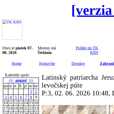
[verzia
Dnes je
piatok 07.
Meniny má
Pošlite tip TK
08. 2026
Štefánia
KBS
Home
Najnovšie
Domáce
Zahrani
Kalendár správ
Latinský patriarcha Je
<<
august
>>
levočskej púte
po
ut
st
št
pi
so
ne
1
2
P:3, 02. 06. 2026 10:48
3
4
5
6
7
8
9
10
11
12
13
14
15
16
17
18
19
20
21
22
23
24
25
26
27
28
29
30