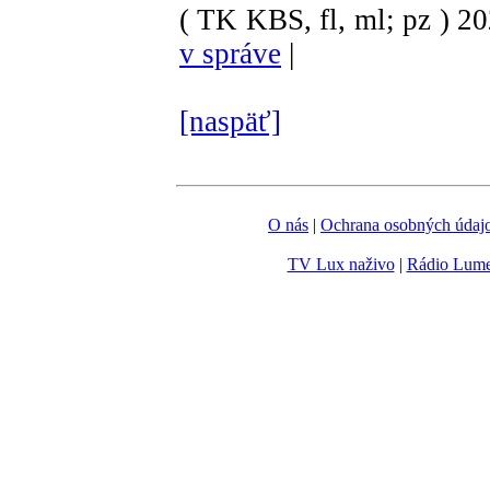
( TK KBS, fl, ml; pz )
2
v správe
|
[naspäť]
O nás
|
Ochrana osobných údaj
TV Lux naživo
|
Rádio Lum