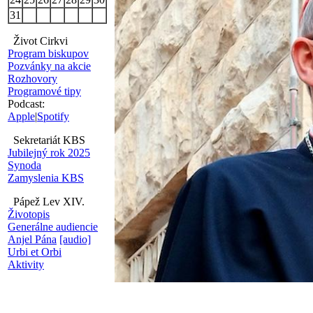
31
Život Cirkvi
Program biskupov
Pozvánky na akcie
Rozhovory
Programové tipy
Podcast:
Apple
|
Spotify
Sekretariát KBS
Jubilejný rok 2025
Synoda
Zamyslenia KBS
Pápež Lev XIV.
Životopis
Generálne audiencie
Anjel Pána
[audio]
Urbi et Orbi
Aktivity