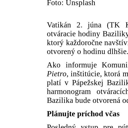
Foto: Unsplash
Vatikán 2. júna (TK 
otváracie hodiny Bazilik
ktorý každoročne navštív
otvorený o hodinu dlhšie
Ako informuje Komuni
Pietro
, inštitúcie, ktorá
platí v Pápežskej Bazil
harmonogram otváracíc
Bazilika bude otvorená o
Plánujte príchod včas
Posledný vstup pre pú