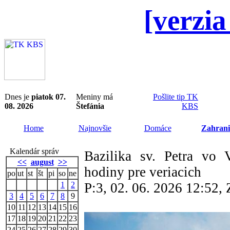
[verzia
Dnes je
piatok 07.
Meniny má
Pošlite tip TK
08. 2026
Štefánia
KBS
Home
Najnovšie
Domáce
Zahrani
Kalendár správ
Bazilika sv. Petra vo V
<<
august
>>
hodiny pre veriacich
po
ut
st
št
pi
so
ne
1
2
P:3, 02. 06. 2026 12:52
3
4
5
6
7
8
9
10
11
12
13
14
15
16
17
18
19
20
21
22
23
24
25
26
27
28
29
30