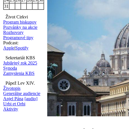
31
Život Cirkvi
Program biskupov
Pozvánky na akcie
Rozhovory
Programové tipy
Podcast:
Apple
|
Spotify
Sekretariát KBS
Jubilejný rok 2025
Synoda
Zamyslenia KBS
Pápež Lev XIV.
Životopis
Generálne audiencie
Anjel Pána
[audio]
Urbi et Orbi
Aktivity