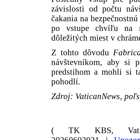
závislosti od počtu ná
čakania na bezpečnostnú 
po vstupe chvíľu na m
dôležitých miest v chrám
Z tohto dôvodu
Fabric
návštevníkom, aby si p
predstihom a mohli si t
pohodlí.
Zdroj: VaticanNews, poľs
( TK KBS, Vati
20260602021 |
Upozor