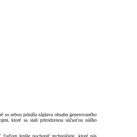
oré so sebou prináša záplava obsahu generovaného
jmi, ktoré sa stali prirodzenou súčasťou nášho
 ľuďom lepšie pochopiť technológie, ktoré nás