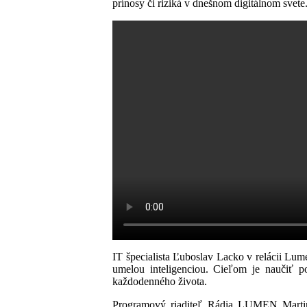
prínosy či riziká v dnešnom digitálnom svete
IT špecialista Ľuboslav Lacko v relácii Lu
umelou inteligenciou. Cieľom je naučiť po
každodenného života.
Programový riaditeľ Rádia LUMEN Martin 