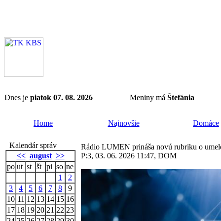
Dnes je
piatok 07. 08. 2026
Meniny má
Štefánia
Home
Najnovšie
Domáce
Kalendár správ
Rádio LUMEN prináša novú rubriku o umelej 
<<
august
>>
P:3, 03. 06. 2026 11:47, DOM
po
ut
st
št
pi
so
ne
1
2
3
4
5
6
7
8
9
10
11
12
13
14
15
16
17
18
19
20
21
22
23
24
25
26
27
28
29
30