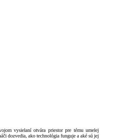
om vysielaní otvára priestor pre tému umelej
áči dozvedia, ako technológia funguje a aké sú jej