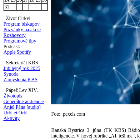
31
Život Cirkvi
Program biskupov
Pozvánky na akcie
Rozhovory
Programové tipy
Podcast:
Apple
|
Spotify
Sekretariát KBS
Jubilejný rok 2025
Synoda
Zamyslenia KBS
Pápež Lev XIV.
Životopis
Generálne audiencie
Anjel Pána
[audio]
Urbi et Orbi
Foto: pexels.com
Aktivity
Banská Bystrica 3. júna (TK KBS) Rádio 
inteligencie. V novej rubrike „AI, teší ma“,