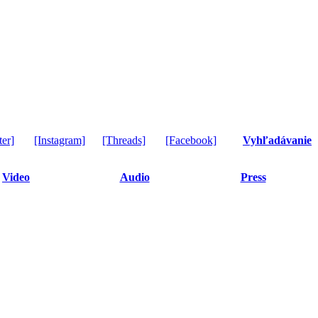
ter]
[Instagram]
[Threads]
[Facebook]
Vyhľadávanie
Video
Audio
Press