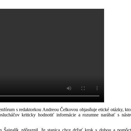
.
menfórum s redaktorkou Andreou Čelkovou objasňuje etické otázky, kt
slucháčov kriticky hodnotiť informácie a rozumne narábať s nástro
Šajgalík zdôraznil, že stanica chce držať krok s dobou a pomôcť