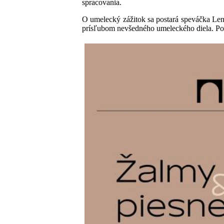
spracovania.
O umelecký zážitok sa postará speváčka Len
prísľubom nevšedného umeleckého diela. Podu