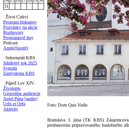
31
Život Cirkvi
Program biskupov
Pozvánky na akcie
Rozhovory
Programové tipy
Podcast:
Apple
|
Spotify
Sekretariát KBS
Jubilejný rok 2025
Synoda
Zamyslenia KBS
Pápež Lev XIV.
Životopis
Generálne audiencie
Anjel Pána
[audio]
Urbi et Orbi
Foto: Dom Quo Vadis
Aktivity
Bratislava 3. júna (TK KBS) Záujemcovia
predstaveniu pripravovaného hudobného a