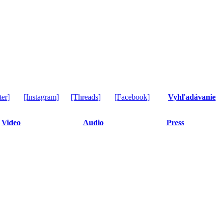
ter]
[Instagram]
[Threads]
[Facebook]
Vyhľadávanie
Video
Audio
Press