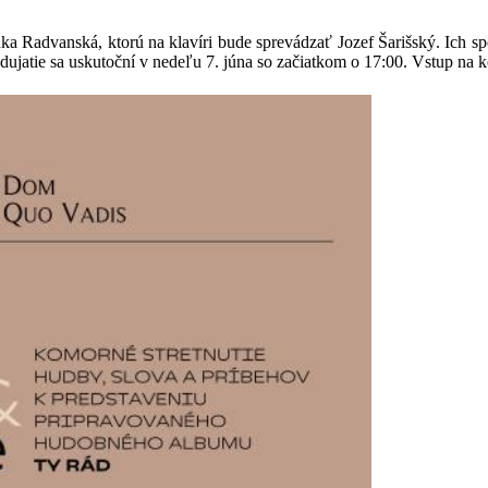
ka Radvanská, ktorú na klavíri bude sprevádzať Jozef Šarišský. Ich 
jatie sa uskutoční v nedeľu 7. júna so začiatkom o 17:00. Vstup na k