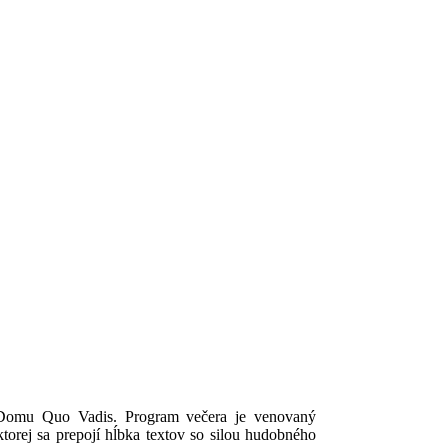
ch Domu Quo Vadis. Program večera je venovaný
ktorej sa prepojí hĺbka textov so silou hudobného