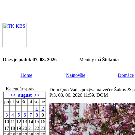
Dnes je
piatok 07. 08. 2026
Meniny má
Štefánia
Home
Najnovšie
Domáce
Kalendár správ
Dom Quo Vadis pozýva na večer Žalmy & pi
<<
august
>>
P:3, 03. 06. 2026 11:59, DOM
po
ut
st
št
pi
so
ne
1
2
3
4
5
6
7
8
9
10
11
12
13
14
15
16
17
18
19
20
21
22
23
24
25
26
27
28
29
30