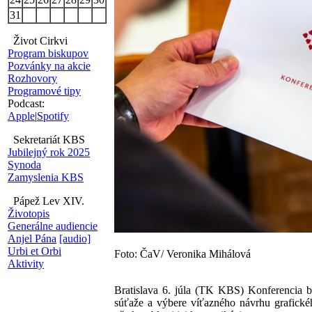
31
Život Cirkvi
Program biskupov
Pozvánky na akcie
Rozhovory
Programové tipy
Podcast:
Apple
|
Spotify
Sekretariát KBS
Jubilejný rok 2025
Synoda
Zamyslenia KBS
Pápež Lev XIV.
Životopis
Generálne audiencie
Anjel Pána
[audio]
Urbi et Orbi
Foto: ČaV/ Veronika Mihálová
Aktivity
Bratislava 6. júla (TK KBS) Konferencia b
súťaže a výbere víťazného návrhu grafickéh