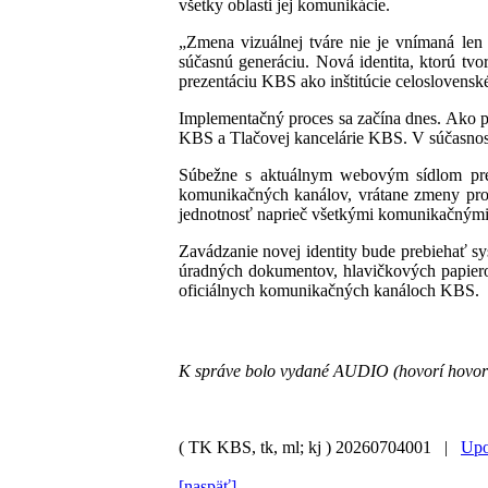
všetky oblasti jej komunikácie.
„Zmena vizuálnej tváre nie je vnímaná len
súčasnú generáciu. Nová identita, ktorú tvo
prezentáciu KBS ako inštitúcie celoslovens
Implementačný proces sa začína dnes. Ako p
KBS a Tlačovej kancelárie KBS. V súčasnosti 
Súbežne s aktuálnym webovým sídlom prej
komunikačných kanálov, vrátane zmeny profi
jednotnosť naprieč všetkými komunikačnými
Zavádzanie novej identity bude prebiehať s
úradných dokumentov, hlavičkových papierov
oficiálnych komunikačných kanáloch KBS.
K správe bolo vydané AUDIO (hovorí hovo
( TK KBS, tk, ml; kj )
20260704001 |
Upo
[naspäť]