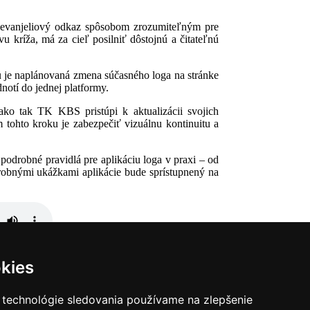
ať evanjeliový odkaz spôsobom zrozumiteľným pre
u kríža, má za cieľ posilniť dôstojnú a čitateľnú
u je naplánovaná zmena súčasného loga na stránke
dnotí do jednej platformy.
ko tak TK KBS pristúpi k aktualizácii svojich
 tohto kroku je zabezpečiť vizuálnu kontinuitu a
odrobné pravidlá pre aplikáciu loga v praxi – od
robnými ukážkami aplikácie bude sprístupnený na
[download mp3]
kies
 technológie sledovania používame na zlepšenie