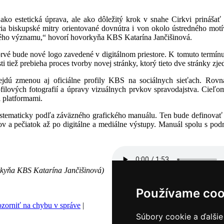
 ako estetická úprava, ale ako dôležitý krok v snahe Cirkvi prináš
ria biskupské mitry orientované dovnútra i von okolo ústredného motív
kého významu,“ hovorí hovorkyňa KBS Katarína Jančišinová.
rvé bude nové logo zavedené v digitálnom priestore. K tomuto termín
tiež prebieha proces tvorby novej stránky, ktorý tieto dve stránky zje
dú zmenou aj oficiálne profily KBS na sociálnych sieťach. Rovna
lových fotografií a úpravy vizuálnych prvkov spravodajstva. Cieľom
 platformami.
ystematicky podľa záväzného grafického manuálu. Ten bude definovať p
 a pečiatok až po digitálne a mediálne výstupy. Manuál spolu s pod
rkyňa KBS Katarína Jančišinová)
Používame coo
zorniť na chybu v správe
|
Súbory cookie a ďalšie