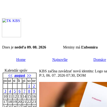
Dnes je
nedeľa 09. 08. 2026
Meniny má
Ľubomíra
Home
Najnovšie
Domáce
Kalendár správ
KBS začína zavádzať novú identitu: Logo sa 
<<
august
>>
P:3, 06. 07. 2026 07:30, DOM
po
ut
st
št
pi
so
ne
1
2
3
4
5
6
7
8
9
10
11
12
13
14
15
16
17
18
19
20
21
22
23
24
25
26
27
28
29
30