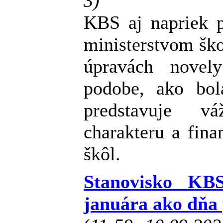
3)
KBS aj napriek p
ministerstvom ško
úpravách novel
podobe, ako bol
predstavuje vá
charakteru a fina
škôl.
Stanovisko KB
januára ako dňa