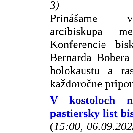
3)
Prinášame vy
arcibiskupa me
Konferencie bi
Bernarda Bobera
holokaustu a ras
každoročne pripo
V kostoloch n
pastiersky list b
(
15:00, 06.09.20