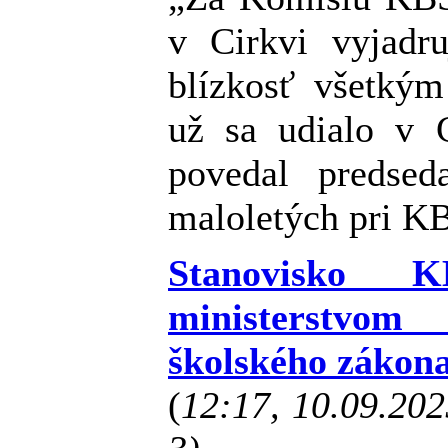
v Cirkvi vyjadr
blízkosť všetkým
už sa udialo v 
povedal predse
maloletých pri K
Stanovisko
ministerstvo
školského zákon
(
12:17, 10.09.20