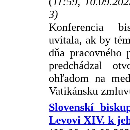
(
11:59, 10.09.20
3)
Konferencia b
uvítala, ak by té
dňa pracovného p
predchádzal otv
ohľadom na med
Vatikánsku zmluv
Slovenskí bisku
Levovi XIV. k je