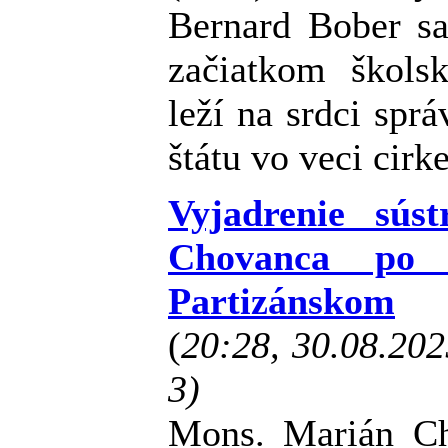
Bernard Bober sa
začiatkom škols
leží na srdci spr
štátu vo veci cirk
Vyjadrenie sús
Chovanca po t
Partizánskom
(
20:28, 30.08.20
3)
Mons. Marián Ch