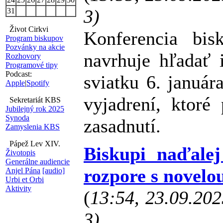
3)
31
Život Cirkvi
Konferencia bi
Program biskupov
Pozvánky na akcie
navrhuje hľadať 
Rozhovory
Programové tipy
Podcast:
sviatku 6. január
Apple
|
Spotify
vyjadrení, ktoré
Sekretariát KBS
Jubilejný rok 2025
Synoda
zasadnutí.
Zamyslenia KBS
Pápež Lev XIV.
Biskupi naďale
Životopis
Generálne audiencie
rozpore s novelo
Anjel Pána
[audio]
Urbi et Orbi
Aktivity
(
13:54, 23.09.20
3)