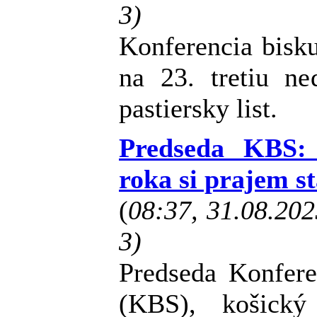
3)
Konferencia bisk
na 23. tretiu n
pastiersky list.
Predseda KBS: 
roka si prajem st
(
08:37, 31.08.20
3)
Predseda Konfere
(KBS), košický 