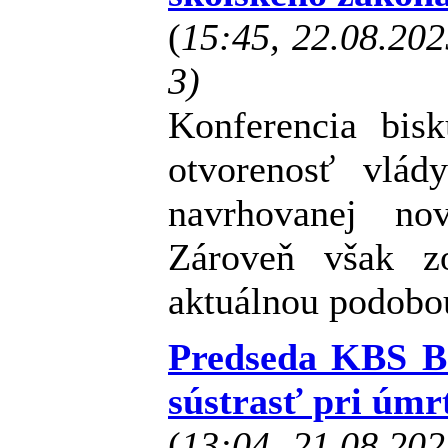
(
15:45, 22.08.20
3)
Konferencia bis
otvorenosť vlád
navrhovanej no
Zároveň však z
aktuálnou podobo
Predseda KBS B
sústrasť pri úmr
(
13:04, 21.08.20