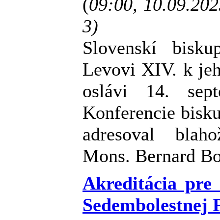
(
09:00, 10.09.20
3)
Slovenskí bisku
Levovi XIV. k je
oslávi 14. se
Konferencie bisk
adresoval blah
Mons. Bernard Bo
Akreditácia pr
Sedembolestnej 