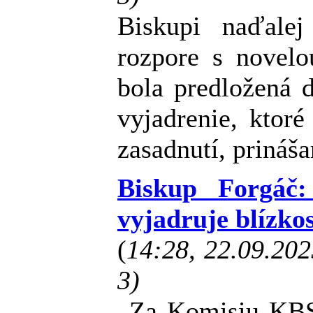
Biskupi naďale
rozpore s novelo
bola predložená 
vyjadrenie, ktoré
zasadnutí, prináš
Biskup Forgáč:
vyjadruje blízko
(
14:28, 22.09.20
3)
„Za Komisiu KBS