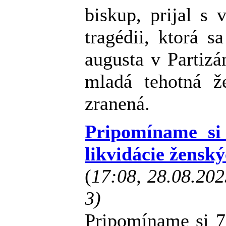
biskup, prijal s
tragédii, ktorá s
augusta v Partizá
mladá tehotná ž
zranená.
Pripomíname si
likvidácie žensk
(
17:08, 28.08.20
3)
Pripomíname si 7