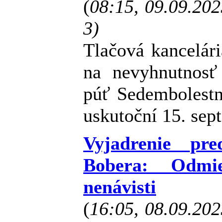
(
08:15, 09.09.20
3)
Tlačová kancelár
na nevyhnutnosť
púť Sedembolestn
uskutoční 15. sep
Vyjadrenie pr
Bobera: Odmi
nenávisti
(
16:05, 08.09.20