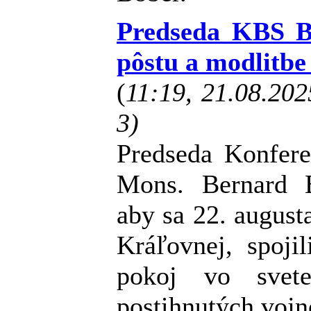
Predseda KBS B
pôstu a modlitbe
(
11:19, 21.08.20
3)
Predseda Konfere
Mons. Bernard B
aby sa 22. august
Kráľovnej, spoji
pokoj vo svete
postihnutých vojn