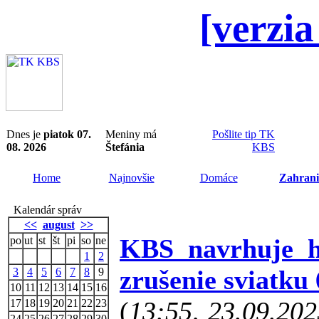
[verzia
Dnes je
piatok 07.
Meniny má
Pošlite tip TK
08. 2026
Štefánia
KBS
Home
Najnovšie
Domáce
Zahrani
Kalendár správ
<<
august
>>
KBS navrhuje h
po
ut
st
št
pi
so
ne
1
2
zrušenie sviatku 
3
4
5
6
7
8
9
10
11
12
13
14
15
16
(
13:55, 23.09.20
17
18
19
20
21
22
23
24
25
26
27
28
29
30