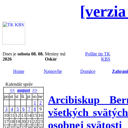
[verzia
Dnes je
sobota 08. 08.
Meniny má
Pošlite tip TK
2026
Oskár
KBS
Home
Najnovšie
Domáce
Zahrani
Kalendár správ
<<
august
>>
Arcibiskup Ber
po
ut
st
št
pi
so
ne
1
2
všetkých svätýc
3
4
5
6
7
8
9
10
11
12
13
14
15
16
osobnej svätosti
17
18
19
20
21
22
23
24
25
26
27
28
29
30