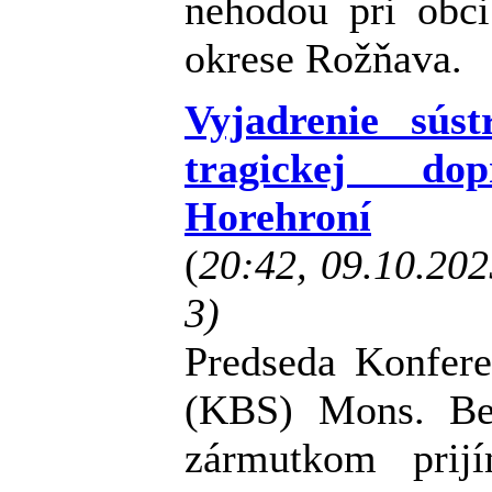
nehodou pri obc
okrese Rožňava.
Vyjadrenie sús
tragickej do
Horehroní
(
20:42, 09.10.20
3)
Predseda Konfere
(KBS) Mons. Be
zármutkom prij