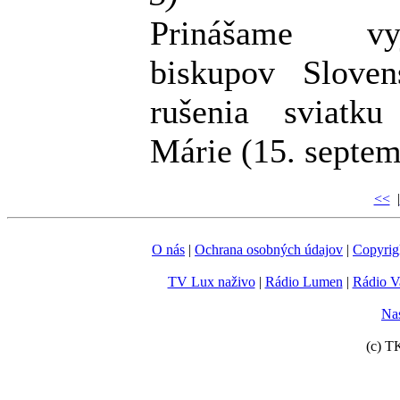
Prinášame vyj
biskupov Slove
rušenia sviatk
Márie (15. septem
<<
|
O nás
|
Ochrana osobných údajov
|
Copyrig
TV Lux naživo
|
Rádio Lumen
|
Rádio V
Nas
(c) T