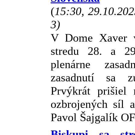
(
15:30, 29.10.20
3)
V Dome Xaver v
stredu 28. a 2
plenárne zasa
zasadnutí sa z
Prvýkrát prišiel
ozbrojených síl 
Pavol Šajgalík 
Biskupi sa st