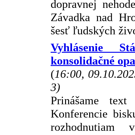
dopravnej nehod
Závadka nad Hro
šesť ľudských živ
Vyhlásenie S
konsolidačné opa
(
16:00, 09.10.20
3)
Prinášame text 
Konferencie bis
rozhodnutiam 