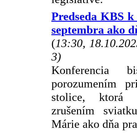
Predseda KBS k 
septembra ako d
(
13:30, 18.10.20
3)
Konferencia b
porozumením pri
stolice, ktorá
zrušením sviatk
Márie ako dňa pr