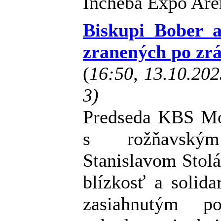
Incheba Expo Arén
Biskupi Bober a
zranených po zrá
(
16:50, 13.10.20
3)
Predseda KBS Mo
s rožňavský
Stanislavom Stol
blízkosť a solid
zasiahnutým po