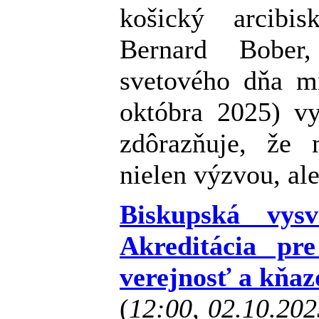
košický arcibi
Bernard Bober,
svetového dňa mi
októbra 2025) vy
zdôrazňuje, že 
nielen výzvou, al
Biskupská vysv
Akreditácia pr
verejnosť a kňaz
(
12:00, 02.10.20