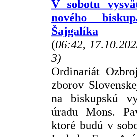
V sobotu vysvä
nového biskup
Šajgalíka
(
06:42, 17.10.20
3)
Ordinariát Ozbro
zborov Slovenske
na biskupskú v
úradu Mons. Pa
ktoré budú v sob