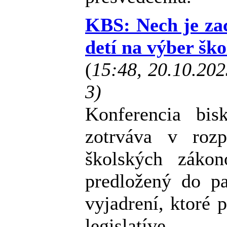
KBS: Nech je za
detí na výber ško
(
15:48, 20.10.20
3)
Konferencia bi
zotrváva v roz
školských záko
predložený do p
vyjadrení, ktoré 
legislatíve.