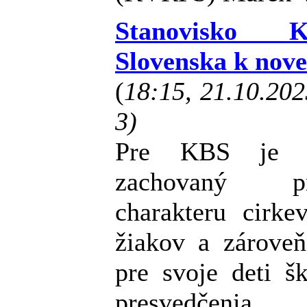
Stanovisko K
Slovenska k nove
(
18:15, 21.10.20
3)
Pre KBS je po
zachovaný pr
charakteru cirke
žiakov a zároveň
pre svoje deti š
presvedčenia.