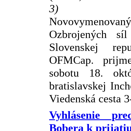
3)
Novovymenovan
Ozbrojených sí
Slovenskej rep
OFMCap. prijme
sobotu 18. ok
bratislavskej In
Viedenská cesta 3
Vyhlásenie pr
Bobera k prijati