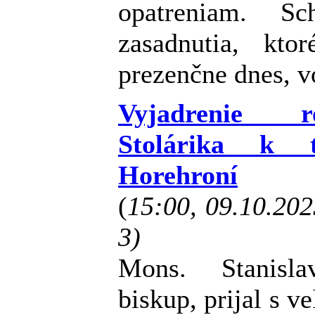
opatreniam. Sc
zasadnutia, kt
prezenčne dnes, v
Vyjadrenie r
Stolárika k 
Horehroní
(
15:00, 09.10.20
3)
Mons. Stanisla
biskup, prijal s 