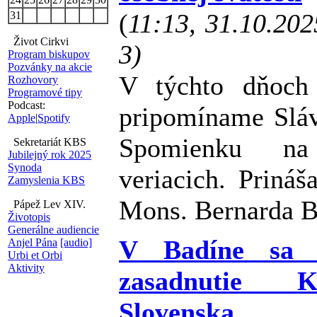
(
11:13, 31.10.20
31
Život Cirkvi
3)
Program biskupov
Pozvánky na akcie
V týchto dňoch
Rozhovory
Programové tipy
Podcast:
pripomíname Sláv
Apple
|
Spotify
Spomienku na
Sekretariát KBS
Jubilejný rok 2025
Synoda
veriacich. Priná
Zamyslenia KBS
Mons. Bernarda B
Pápež Lev XIV.
Životopis
Generálne audiencie
V Badíne sa k
Anjel Pána
[audio]
Urbi et Orbi
Aktivity
zasadnutie K
Slovenska