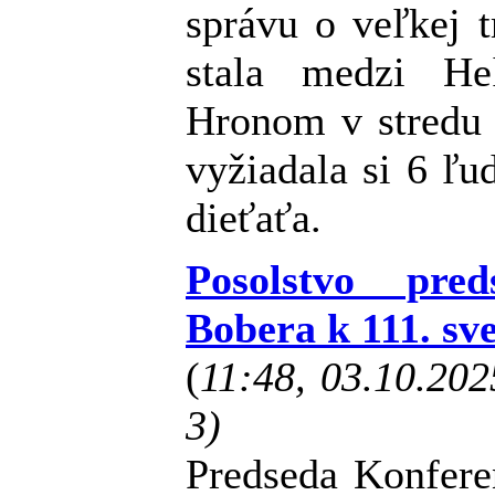
správu o veľkej t
stala medzi H
Hronom v stredu 
vyžiadala si 6 ľu
dieťaťa.
Posolstvo pr
Bobera k 111. s
(
11:48, 03.10.20
3)
Predseda Konfere