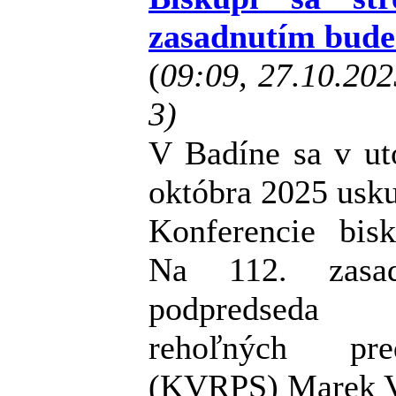
zasadnutím bude 
(
09:09, 27.10.20
3)
V Badíne sa v ut
októbra 2025 usku
Konferencie bis
Na 112. zasad
podpredseda 
rehoľných pre
(KVRPS) Marek 