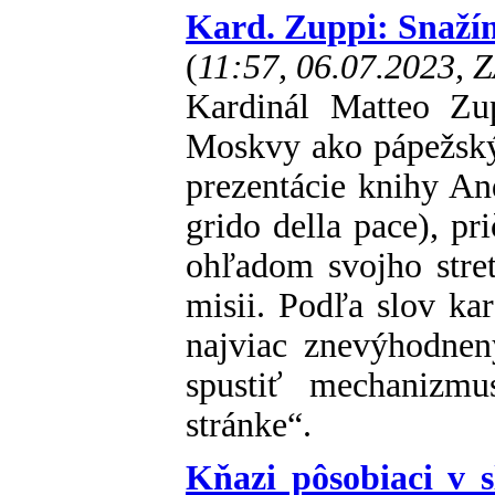
Kard. Zuppi: Snažím
(
11:57, 06.07.2023, 
Kardinál Matteo Zu
Moskvy ako pápežský v
prezentácie knihy An
grido della pace), p
ohľadom svojho stre
misii. Podľa slov kar
najviac znevýhodnen
spustiť mechanizm
stránke“.
Kňazi pôsobiaci v 