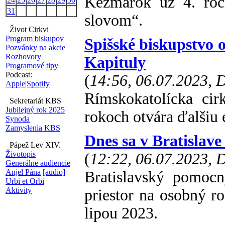
Kežmarok už 4. ročn
31
slovom“.
Život Cirkvi
Program biskupov
Spišské biskupstvo o
Pozvánky na akcie
Rozhovory
Kapituly
Programové tipy
Podcast:
(
14:56, 06.07.2023,
Apple
|
Spotify
Rímskokatolícka cir
Sekretariát KBS
Jubilejný rok 2025
rokoch otvára ďalšiu 
Synoda
Zamyslenia KBS
Dnes sa v Bratislave
Pápež Lev XIV.
Životopis
(
12:22, 06.07.2023,
Generálne audiencie
Anjel Pána
[audio]
Bratislavský pomoc
Urbi et Orbi
Aktivity
priestor na osobný r
lipou 2023.