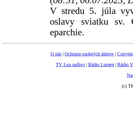
(
08:31, 06.07.2023,
V stredu 5. júla vyv
oslavy sviatku sv.
eparchie.
O nás
|
Ochrana osobných údajov
|
Copyrig
TV Lux naživo
|
Rádio Lumen
|
Rádio V
Nas
(c) T