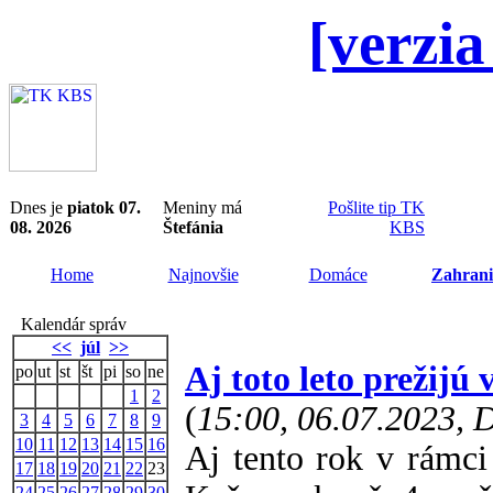
[verzia
Dnes je
piatok 07.
Meniny má
Pošlite tip TK
08. 2026
Štefánia
KBS
Home
Najnovšie
Domáce
Zahrani
Kalendár správ
<<
júl
>>
Aj toto leto prežijú
po
ut
st
št
pi
so
ne
1
2
(
15:00, 06.07.2023,
3
4
5
6
7
8
9
10
11
12
13
14
15
16
Aj tento rok v rámci
17
18
19
20
21
22
23
24
25
26
27
28
29
30