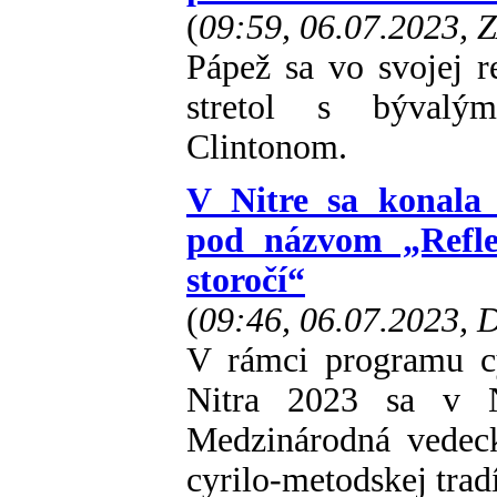
(
09:59, 06.07.2023, 
Pápež sa vo svojej 
stretol s bývalý
Clintonom.
V Nitre sa konala
pod názvom „Reflex
storočí“
(
09:46, 06.07.2023,
V rámci programu cy
Nitra 2023 sa v N
Medzinárodná vedec
cyrilo-metodskej tradí