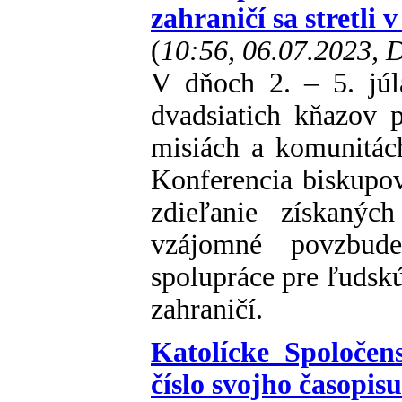
zahraničí sa stretli 
(
10:56, 06.07.2023,
V dňoch 2. – 5. júl
dvadsiatich kňazov 
misiách a komunitách
Konferencia biskupo
zdieľanie získanýc
vzájomné povzbud
spolupráce pre ľudsk
zahraničí.
Katolícke Spoločen
číslo svojho časopi